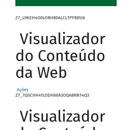
Z7_L9KEH4O0LORH80ALCLTPF80SI6
Visualizador
do Conteúdo
da Web
Ações
Z7_7QGCHA41LODH60A3OQA8RN14Q3
Visualizador