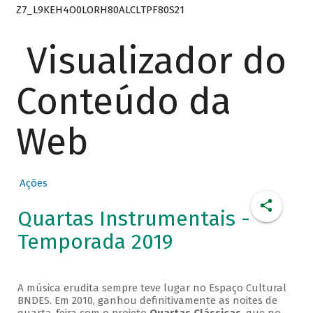
Z7_L9KEH4O0LORH80ALCLTPF80S21
Visualizador do
Conteúdo da
Web
Ações
Quartas Instrumentais -
Temporada 2019
A música erudita sempre teve lugar no Espaço Cultural
BNDES. Em 2010, ganhou definitivamente as noites de