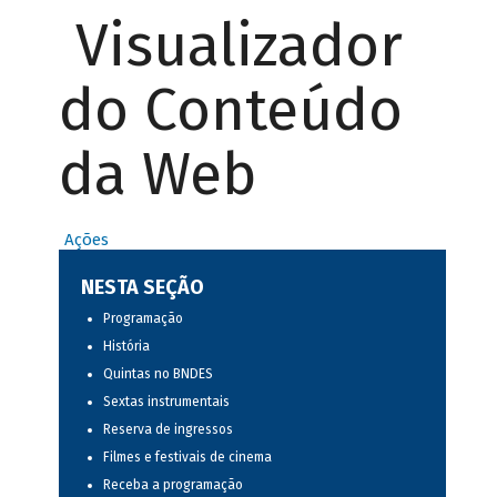
Visualizador
do Conteúdo
da Web
Ações
NESTA SEÇÃO
Programação
História
Quintas no BNDES
Sextas instrumentais
Reserva de ingressos
Filmes e festivais de cinema
Receba a programação