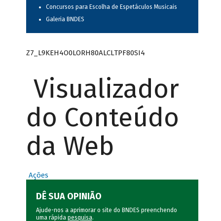
Concursos para Escolha de Espetáculos Musicais
Galeria BNDES
Z7_L9KEH4O0LORH80ALCLTPF80SI4
Visualizador
do Conteúdo
da Web
Ações
DÊ SUA OPINIÃO
Ajude-nos a aprimorar o site do BNDES preenchendo
uma rápida
pesquisa
.