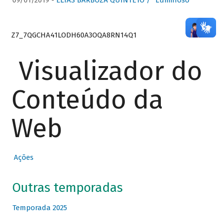
09/01/2019 -
ELIAS BARBOZA QUINTETO / “Luminoso”
Z7_7QGCHA41LODH60A3OQA8RN14Q1
Visualizador do
Conteúdo da
Web
Ações
Outras temporadas
Temporada 2025