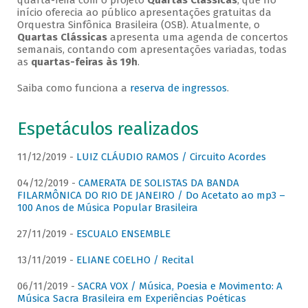
quarta-feira com o projeto
Quartas Clássicas
, que no
início oferecia ao público apresentações gratuitas da
Orquestra Sinfônica Brasileira (OSB). Atualmente, o
Quartas Clássicas
apresenta uma agenda de concertos
semanais, contando com apresentações variadas, todas
as
quartas-feiras às 19h
.
Saiba como funciona a
reserva de ingressos
.
Espetáculos realizados
11/12/2019 -
LUIZ CLÁUDIO RAMOS / Circuito Acordes
04/12/2019 -
CAMERATA DE SOLISTAS DA BANDA
FILARMÔNICA DO RIO DE JANEIRO / Do Acetato ao mp3 –
100 Anos de Música Popular Brasileira
27/11/2019 -
ESCUALO ENSEMBLE
13/11/2019 -
ELIANE COELHO / Recital
06/11/2019 -
SACRA VOX / Música, Poesia e Movimento: A
Música Sacra Brasileira em Experiências Poéticas