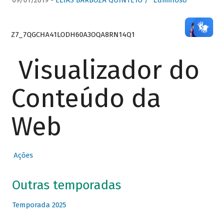
09/01/2019 -
ELIAS BARBOZA QUINTETO / “Luminoso”
Z7_7QGCHA41LODH60A3OQA8RN14Q1
Visualizador do
Conteúdo da
Web
Ações
Outras temporadas
Temporada 2025