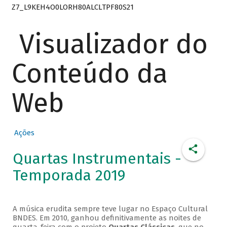
Z7_L9KEH4O0LORH80ALCLTPF80S21
Visualizador do
Conteúdo da
Web
Ações
Quartas Instrumentais -
Temporada 2019
A música erudita sempre teve lugar no Espaço Cultural
BNDES. Em 2010, ganhou definitivamente as noites de