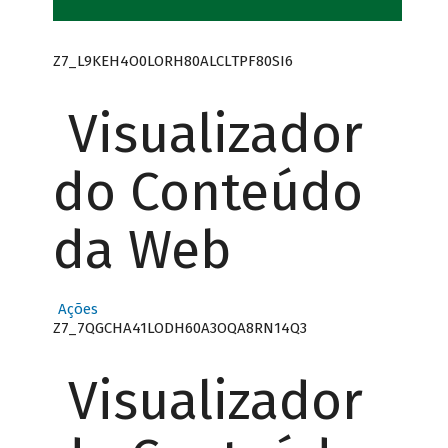
Z7_L9KEH4O0LORH80ALCLTPF80SI6
Visualizador
do Conteúdo
da Web
Ações
Z7_7QGCHA41LODH60A3OQA8RN14Q3
Visualizador