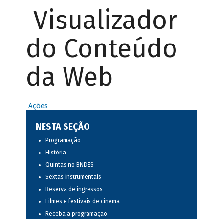
Visualizador
do Conteúdo
da Web
Ações
NESTA SEÇÃO
Programação
História
Quintas no BNDES
Sextas instrumentais
Reserva de ingressos
Filmes e festivais de cinema
Receba a programação