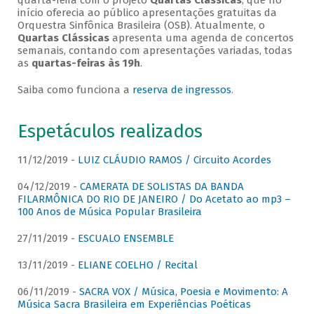
quarta-feira com o projeto
Quartas Clássicas
, que no
início oferecia ao público apresentações gratuitas da
Orquestra Sinfônica Brasileira (OSB). Atualmente, o
Quartas Clássicas
apresenta uma agenda de concertos
semanais, contando com apresentações variadas, todas
as
quartas-feiras às 19h
.
Saiba como funciona a
reserva de ingressos
.
Espetáculos realizados
11/12/2019 -
LUIZ CLÁUDIO RAMOS / Circuito Acordes
04/12/2019 -
CAMERATA DE SOLISTAS DA BANDA
FILARMÔNICA DO RIO DE JANEIRO / Do Acetato ao mp3 –
100 Anos de Música Popular Brasileira
27/11/2019 -
ESCUALO ENSEMBLE
13/11/2019 -
ELIANE COELHO / Recital
06/11/2019 -
SACRA VOX / Música, Poesia e Movimento: A
Música Sacra Brasileira em Experiências Poéticas