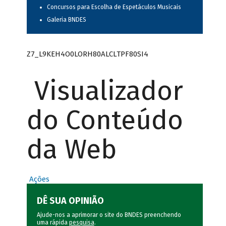
Concursos para Escolha de Espetáculos Musicais
Galeria BNDES
Z7_L9KEH4O0LORH80ALCLTPF80SI4
Visualizador
do Conteúdo
da Web
Ações
DÊ SUA OPINIÃO
Ajude-nos a aprimorar o site do BNDES preenchendo
uma rápida
pesquisa
.