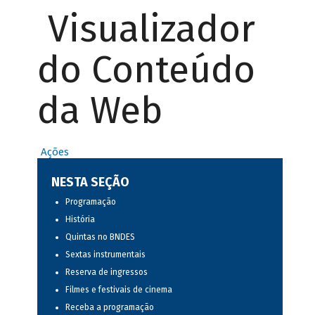
Visualizador
do Conteúdo
da Web
Ações
NESTA SEÇÃO
Programação
História
Quintas no BNDES
Sextas instrumentais
Reserva de ingressos
Filmes e festivais de cinema
Receba a programação