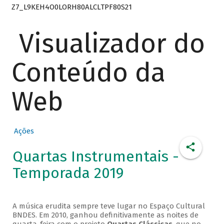
Z7_L9KEH4O0LORH80ALCLTPF80S21
Visualizador do
Conteúdo da
Web
Ações
Quartas Instrumentais -
Temporada 2019
A música erudita sempre teve lugar no Espaço Cultural
BNDES. Em 2010, ganhou definitivamente as noites de