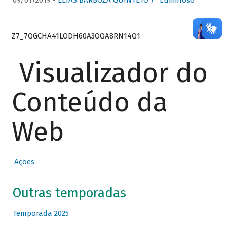
09/01/2019 -
ELIAS BARBOZA QUINTETO / “Luminoso”
Z7_7QGCHA41LODH60A3OQA8RN14Q1
Visualizador do
Conteúdo da
Web
Ações
Outras temporadas
Temporada 2025