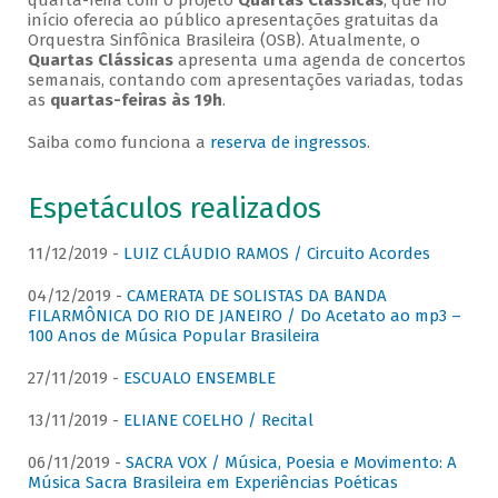
quarta-feira com o projeto
Quartas Clássicas
, que no
início oferecia ao público apresentações gratuitas da
Orquestra Sinfônica Brasileira (OSB). Atualmente, o
Quartas Clássicas
apresenta uma agenda de concertos
semanais, contando com apresentações variadas, todas
as
quartas-feiras às 19h
.
Saiba como funciona a
reserva de ingressos
.
Espetáculos realizados
11/12/2019 -
LUIZ CLÁUDIO RAMOS / Circuito Acordes
04/12/2019 -
CAMERATA DE SOLISTAS DA BANDA
FILARMÔNICA DO RIO DE JANEIRO / Do Acetato ao mp3 –
100 Anos de Música Popular Brasileira
27/11/2019 -
ESCUALO ENSEMBLE
13/11/2019 -
ELIANE COELHO / Recital
06/11/2019 -
SACRA VOX / Música, Poesia e Movimento: A
Música Sacra Brasileira em Experiências Poéticas