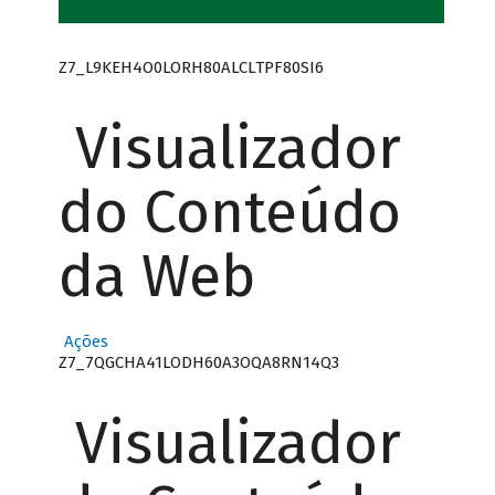
Z7_L9KEH4O0LORH80ALCLTPF80SI6
Visualizador
do Conteúdo
da Web
Ações
Z7_7QGCHA41LODH60A3OQA8RN14Q3
Visualizador