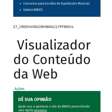
Concursos para Escolha de Espetáculos Musicais
Galeria BNDES
Z7_L9KEH4O0LORH80ALCLTPF80SI4
Visualizador
do Conteúdo
da Web
Ações
DÊ SUA OPINIÃO
Ajude-nos a aprimorar o site do BNDES preenchendo
uma rápida
pesquisa
.