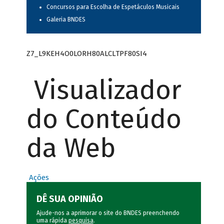
Concursos para Escolha de Espetáculos Musicais
Galeria BNDES
Z7_L9KEH4O0LORH80ALCLTPF80SI4
Visualizador
do Conteúdo
da Web
Ações
DÊ SUA OPINIÃO
Ajude-nos a aprimorar o site do BNDES preenchendo
uma rápida
pesquisa
.