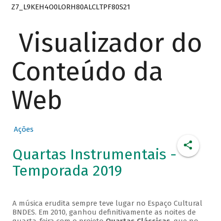
Z7_L9KEH4O0LORH80ALCLTPF80S21
Visualizador do
Conteúdo da
Web
Ações
Quartas Instrumentais -
Temporada 2019
A música erudita sempre teve lugar no Espaço Cultural
BNDES. Em 2010, ganhou definitivamente as noites de