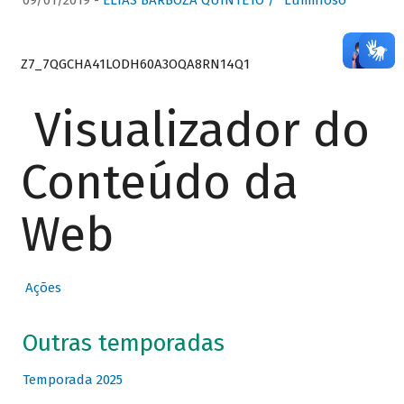
09/01/2019 -
ELIAS BARBOZA QUINTETO / “Luminoso”
Z7_7QGCHA41LODH60A3OQA8RN14Q1
Visualizador do
Conteúdo da
Web
Ações
Outras temporadas
Temporada 2025