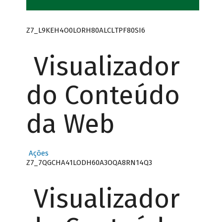
Z7_L9KEH4O0LORH80ALCLTPF80SI6
Visualizador
do Conteúdo
da Web
Ações
Z7_7QGCHA41LODH60A3OQA8RN14Q3
Visualizador