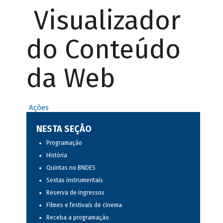
Visualizador
do Conteúdo
da Web
Ações
NESTA SEÇÃO
Programação
História
Quintas no BNDES
Sextas instrumentais
Reserva de ingressos
Filmes e festivais de cinema
Receba a programação