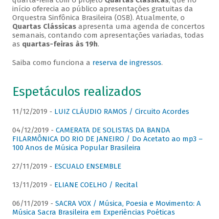
quarta-feira com o projeto
Quartas Clássicas
, que no
início oferecia ao público apresentações gratuitas da
Orquestra Sinfônica Brasileira (OSB). Atualmente, o
Quartas Clássicas
apresenta uma agenda de concertos
semanais, contando com apresentações variadas, todas
as
quartas-feiras às 19h
.
Saiba como funciona a
reserva de ingressos
.
Espetáculos realizados
11/12/2019 -
LUIZ CLÁUDIO RAMOS / Circuito Acordes
04/12/2019 -
CAMERATA DE SOLISTAS DA BANDA
FILARMÔNICA DO RIO DE JANEIRO / Do Acetato ao mp3 –
100 Anos de Música Popular Brasileira
27/11/2019 -
ESCUALO ENSEMBLE
13/11/2019 -
ELIANE COELHO / Recital
06/11/2019 -
SACRA VOX / Música, Poesia e Movimento: A
Música Sacra Brasileira em Experiências Poéticas