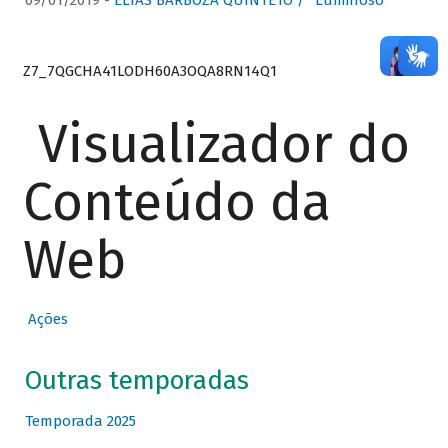
09/01/2019 -
ELIAS BARBOZA QUINTETO / “Luminoso”
Z7_7QGCHA41LODH60A3OQA8RN14Q1
Visualizador do
Conteúdo da
Web
Ações
Outras temporadas
Temporada 2025