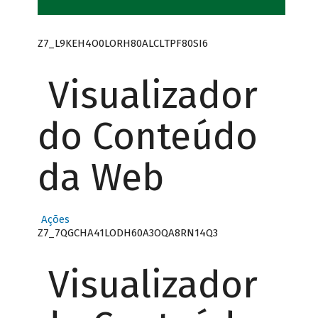
Z7_L9KEH4O0LORH80ALCLTPF80SI6
Visualizador
do Conteúdo
da Web
Ações
Z7_7QGCHA41LODH60A3OQA8RN14Q3
Visualizador