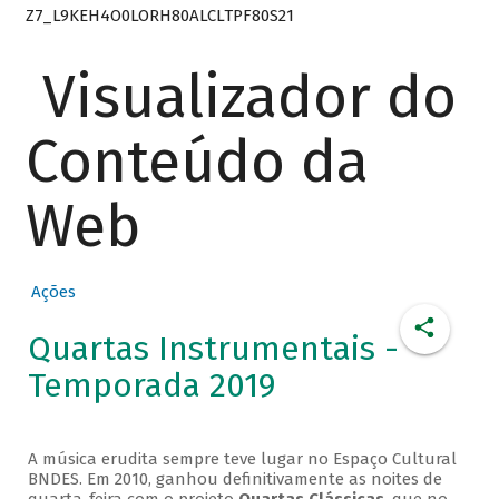
Z7_L9KEH4O0LORH80ALCLTPF80S21
Visualizador do
Conteúdo da
Web
Ações
Quartas Instrumentais -
Temporada 2019
A música erudita sempre teve lugar no Espaço Cultural
BNDES. Em 2010, ganhou definitivamente as noites de