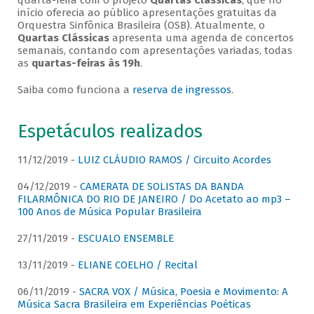
quarta-feira com o projeto
Quartas Clássicas
, que no
início oferecia ao público apresentações gratuitas da
Orquestra Sinfônica Brasileira (OSB). Atualmente, o
Quartas Clássicas
apresenta uma agenda de concertos
semanais, contando com apresentações variadas, todas
as
quartas-feiras às 19h
.
Saiba como funciona a
reserva de ingressos
.
Espetáculos realizados
11/12/2019 -
LUIZ CLÁUDIO RAMOS / Circuito Acordes
04/12/2019 -
CAMERATA DE SOLISTAS DA BANDA
FILARMÔNICA DO RIO DE JANEIRO / Do Acetato ao mp3 –
100 Anos de Música Popular Brasileira
27/11/2019 -
ESCUALO ENSEMBLE
13/11/2019 -
ELIANE COELHO / Recital
06/11/2019 -
SACRA VOX / Música, Poesia e Movimento: A
Música Sacra Brasileira em Experiências Poéticas