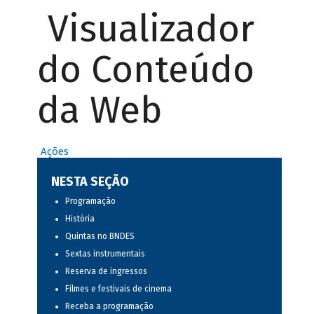
Visualizador
do Conteúdo
da Web
Ações
NESTA SEÇÃO
Programação
História
Quintas no BNDES
Sextas instrumentais
Reserva de ingressos
Filmes e festivais de cinema
Receba a programação