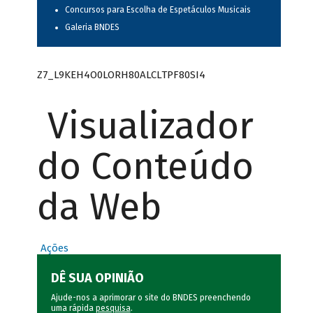
Concursos para Escolha de Espetáculos Musicais
Galeria BNDES
Z7_L9KEH4O0LORH80ALCLTPF80SI4
Visualizador
do Conteúdo
da Web
Ações
DÊ SUA OPINIÃO
Ajude-nos a aprimorar o site do BNDES preenchendo
uma rápida
pesquisa
.