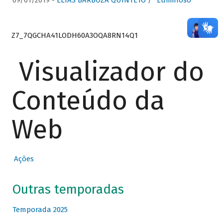
09/01/2019 -
ELIAS BARBOZA QUINTETO / “Luminoso”
Z7_7QGCHA41LODH60A3OQA8RN14Q1
Visualizador do
Conteúdo da
Web
Ações
Outras temporadas
Temporada 2025