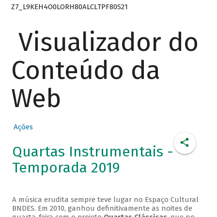
Z7_L9KEH4O0LORH80ALCLTPF80S21
Visualizador do
Conteúdo da
Web
Ações
Quartas Instrumentais -
Temporada 2019
A música erudita sempre teve lugar no Espaço Cultural
BNDES. Em 2010, ganhou definitivamente as noites de