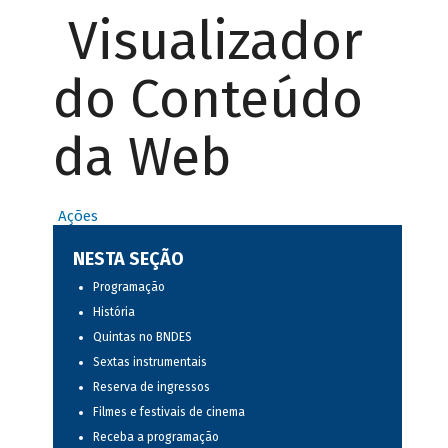
Visualizador
do Conteúdo
da Web
Ações
NESTA SEÇÃO
Programação
História
Quintas no BNDES
Sextas instrumentais
Reserva de ingressos
Filmes e festivais de cinema
Receba a programação