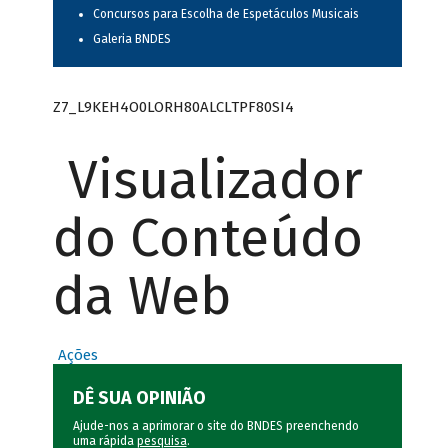
Concursos para Escolha de Espetáculos Musicais
Galeria BNDES
Z7_L9KEH4O0LORH80ALCLTPF80SI4
Visualizador
do Conteúdo
da Web
Ações
DÊ SUA OPINIÃO
Ajude-nos a aprimorar o site do BNDES preenchendo
uma rápida
pesquisa
.