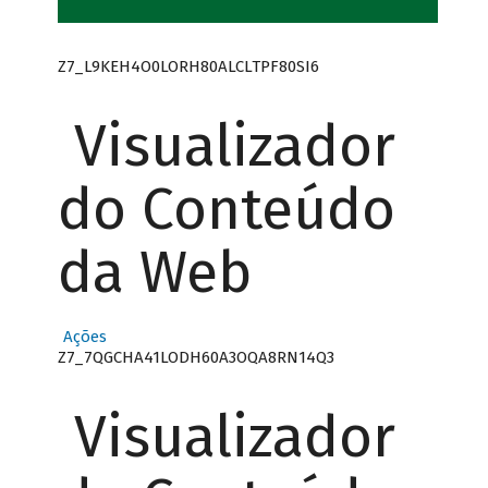
Z7_L9KEH4O0LORH80ALCLTPF80SI6
Visualizador
do Conteúdo
da Web
Ações
Z7_7QGCHA41LODH60A3OQA8RN14Q3
Visualizador