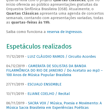
quarta-feira com o projeto
Quartas Clássicas
, que no
início oferecia ao público apresentações gratuitas da
Orquestra Sinfônica Brasileira (OSB). Atualmente, o
Quartas Clássicas
apresenta uma agenda de concertos
semanais, contando com apresentações variadas, todas
as
quartas-feiras às 19h
.
Saiba como funciona a
reserva de ingressos
.
Espetáculos realizados
11/12/2019 -
LUIZ CLÁUDIO RAMOS / Circuito Acordes
04/12/2019 -
CAMERATA DE SOLISTAS DA BANDA
FILARMÔNICA DO RIO DE JANEIRO / Do Acetato ao mp3 –
100 Anos de Música Popular Brasileira
27/11/2019 -
ESCUALO ENSEMBLE
13/11/2019 -
ELIANE COELHO / Recital
06/11/2019 -
SACRA VOX / Música, Poesia e Movimento: A
Música Sacra Brasileira em Experiências Poéticas