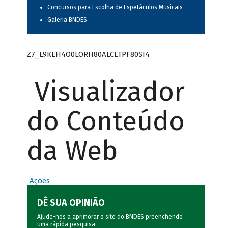
Concursos para Escolha de Espetáculos Musicais
Galeria BNDES
Z7_L9KEH4O0LORH80ALCLTPF80SI4
Visualizador
do Conteúdo
da Web
Ações
DÊ SUA OPINIÃO
Ajude-nos a aprimorar o site do BNDES preenchendo
uma rápida
pesquisa
.