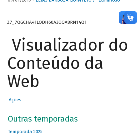
09/01/2019 -
ELIAS BARBOZA QUINTETO / “Luminoso”
Z7_7QGCHA41LODH60A3OQA8RN14Q1
Visualizador do
Conteúdo da
Web
Ações
Outras temporadas
Temporada 2025