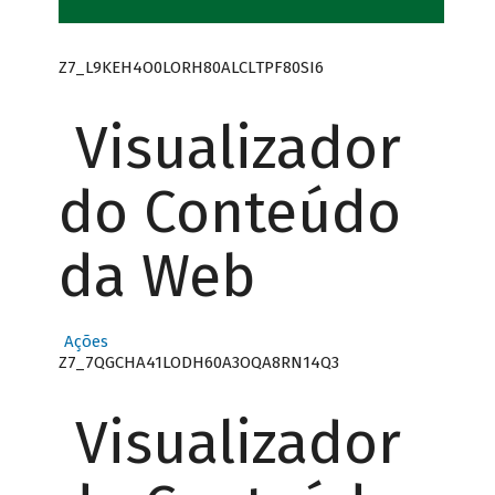
Z7_L9KEH4O0LORH80ALCLTPF80SI6
Visualizador
do Conteúdo
da Web
Ações
Z7_7QGCHA41LODH60A3OQA8RN14Q3
Visualizador