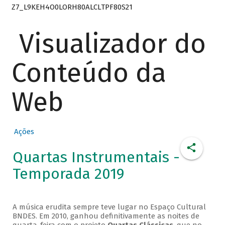
Z7_L9KEH4O0LORH80ALCLTPF80S21
Visualizador do
Conteúdo da
Web
Ações
Quartas Instrumentais -
Temporada 2019
A música erudita sempre teve lugar no Espaço Cultural
BNDES. Em 2010, ganhou definitivamente as noites de