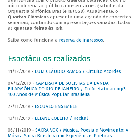
quarta-feira com o projeto
Quartas Clássicas
, que no
início oferecia ao público apresentações gratuitas da
Orquestra Sinfônica Brasileira (OSB). Atualmente, o
Quartas Clássicas
apresenta uma agenda de concertos
semanais, contando com apresentações variadas, todas
as
quartas-feiras às 19h
.
Saiba como funciona a
reserva de ingressos
.
Espetáculos realizados
11/12/2019 -
LUIZ CLÁUDIO RAMOS / Circuito Acordes
04/12/2019 -
CAMERATA DE SOLISTAS DA BANDA
FILARMÔNICA DO RIO DE JANEIRO / Do Acetato ao mp3 –
100 Anos de Música Popular Brasileira
27/11/2019 -
ESCUALO ENSEMBLE
13/11/2019 -
ELIANE COELHO / Recital
06/11/2019 -
SACRA VOX / Música, Poesia e Movimento: A
Música Sacra Brasileira em Experiências Poéticas