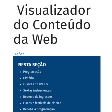
Visualizador
do Conteúdo
da Web
Ações
NESTA SEÇÃO
Programação
História
Quintas no BNDES
Sextas instrumentais
Reserva de ingressos
Filmes e festivais de cinema
Receba a programação