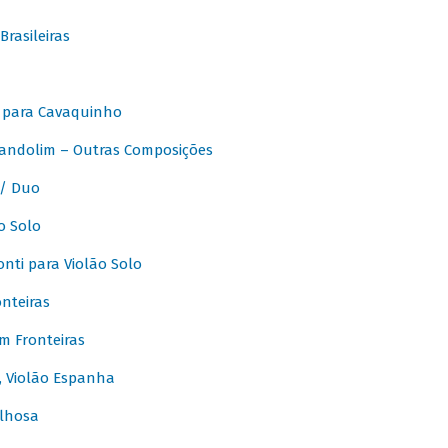
rasileiras
 para Cavaquinho
andolim – Outras Composições
/ Duo
o Solo
ti para Violão Solo
nteiras
m Fronteiras
, Violão Espanha
lhosa