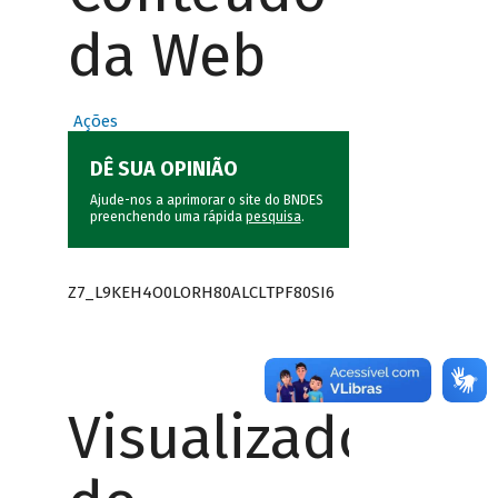
da Web
Ações
DÊ SUA OPINIÃO
Ajude-nos a aprimorar o site do BNDES
preenchendo uma rápida
pesquisa
.
Z7_L9KEH4O0LORH80ALCLTPF80SI6
Visualizador