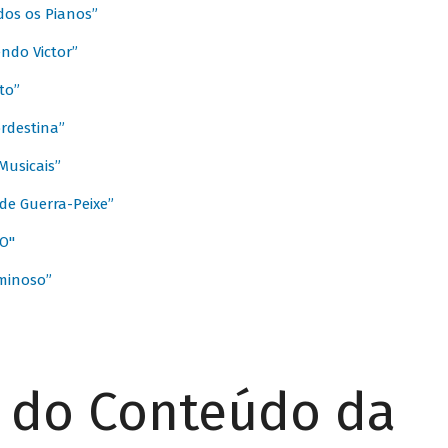
dos os Pianos”
ndo Victor”
to”
rdestina”
Musicais”
de Guerra-Peixe”
O"
minoso”
r do Conteúdo da