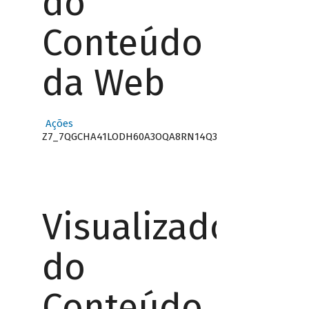
do
Conteúdo
da Web
Ações
Z7_7QGCHA41LODH60A3OQA8RN14Q3
Visualizador
do
Conteúdo