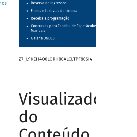
nos
Reserva de ingressos
Filmes e festivais de cinema
Receba a programação
Concursos para Escolha de Espetáculos
Musicais
Galeria BNDES
Z7_L9KEH4O0LORH80ALCLTPF80SI4
Visualizador
do
Conteúdo