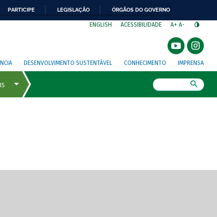
PARTICIPE
LEGISLAÇÃO
ÓRGÃOS DO GOVERNO
⁣
ENGLISH
ACESSIBILIDADE
A+
A-
NCIA
DESENVOLVIMENTO SUSTENTÁVEL
CONHECIMENTO
IMPRENSA
Busca
gem de tela