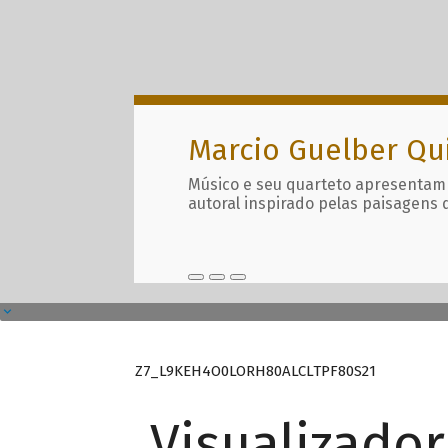
Marcio Guelber Qu
Músico e seu quarteto apresentam
autoral inspirado pelas paisagens 
Z7_L9KEH4O0LORH80ALCLTPF80S21
Visualizado