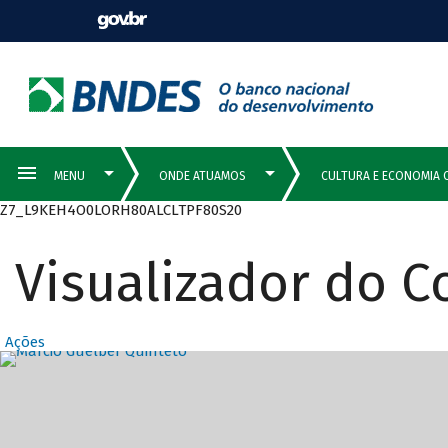
Z7_L9KEH4O0LORH80ALCLTPF80S20
Visualizador do 
Ações
Destaques Prin