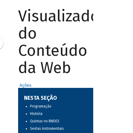
Visualizador
do
Conteúdo
da Web
Ações
NESTA SEÇÃO
Programação
História
Quintas no BNDES
Sextas instrumentais