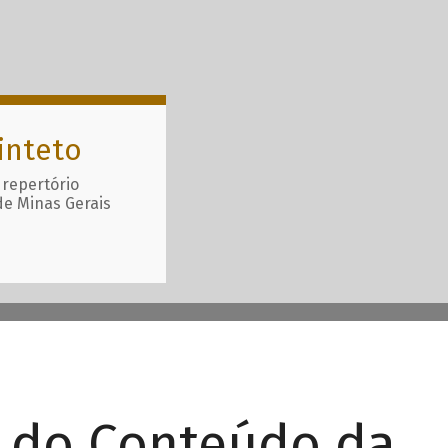
inteto
 repertório
de Minas Gerais
r do Conteúdo da