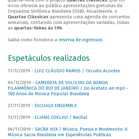
quarta-feira com o projeto
Quartas Clássicas
, que no
início oferecia ao público apresentações gratuitas da
Orquestra Sinfônica Brasileira (OSB). Atualmente, o
Quartas Clássicas
apresenta uma agenda de concertos
semanais, contando com apresentações variadas, todas
as
quartas-feiras às 19h
.
Saiba como funciona a
reserva de ingressos
.
Espetáculos realizados
11/12/2019 -
LUIZ CLÁUDIO RAMOS / Circuito Acordes
04/12/2019 -
CAMERATA DE SOLISTAS DA BANDA
FILARMÔNICA DO RIO DE JANEIRO / Do Acetato ao mp3 –
100 Anos de Música Popular Brasileira
27/11/2019 -
ESCUALO ENSEMBLE
13/11/2019 -
ELIANE COELHO / Recital
06/11/2019 -
SACRA VOX / Música, Poesia e Movimento: A
Música Sacra Brasileira em Experiências Poéticas