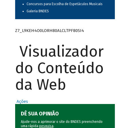
Concursos para Escolha de Espetáculos Musicais
Galeria BNDES
Z7_L9KEH4O0LORH80ALCLTPF80SI4
Visualizador
do Conteúdo
da Web
Ações
DÊ SUA OPINIÃO
Ajude-nos a aprimorar o site do BNDES preenchendo
uma rápida
pesquisa
.