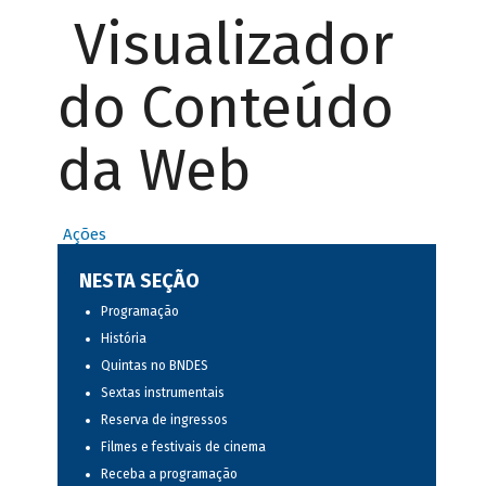
Visualizador
do Conteúdo
da Web
Ações
NESTA SEÇÃO
Programação
História
Quintas no BNDES
Sextas instrumentais
Reserva de ingressos
Filmes e festivais de cinema
Receba a programação