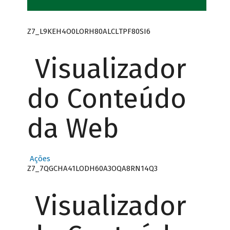
Z7_L9KEH4O0LORH80ALCLTPF80SI6
Visualizador
do Conteúdo
da Web
Ações
Z7_7QGCHA41LODH60A3OQA8RN14Q3
Visualizador