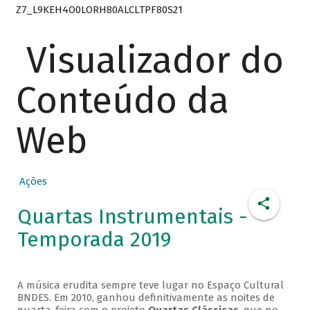
Z7_L9KEH4O0LORH80ALCLTPF80S21
Visualizador do
Conteúdo da
Web
Ações
Quartas Instrumentais -
Temporada 2019
A música erudita sempre teve lugar no Espaço Cultural
BNDES. Em 2010, ganhou definitivamente as noites de