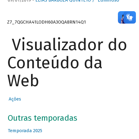
09/01/2019 -
ELIAS BARBOZA QUINTETO / “Luminoso”
Z7_7QGCHA41LODH60A3OQA8RN14Q1
Visualizador do
Conteúdo da
Web
Ações
Outras temporadas
Temporada 2025