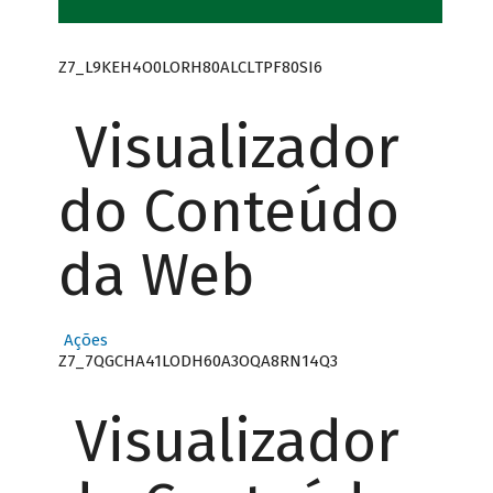
Z7_L9KEH4O0LORH80ALCLTPF80SI6
Visualizador
do Conteúdo
da Web
Ações
Z7_7QGCHA41LODH60A3OQA8RN14Q3
Visualizador