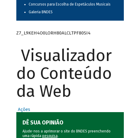
Concursos para Escolha de Espetáculos Musicais
Galeria BNDES
Z7_L9KEH4O0LORH80ALCLTPF80SI4
Visualizador
do Conteúdo
da Web
Ações
DÊ SUA OPINIÃO
Ajude-nos a aprimorar o site do BNDES preenchendo
uma rápida
pesquisa
.