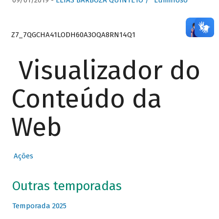
09/01/2019 -
ELIAS BARBOZA QUINTETO / “Luminoso”
Z7_7QGCHA41LODH60A3OQA8RN14Q1
Visualizador do
Conteúdo da
Web
Ações
Outras temporadas
Temporada 2025