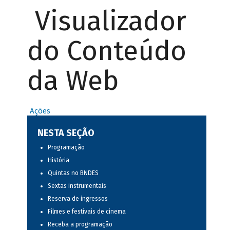
Visualizador
do Conteúdo
da Web
Ações
NESTA SEÇÃO
Programação
História
Quintas no BNDES
Sextas instrumentais
Reserva de ingressos
Filmes e festivais de cinema
Receba a programação