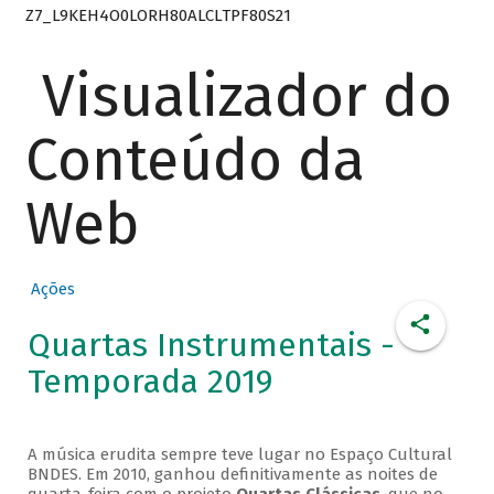
Z7_L9KEH4O0LORH80ALCLTPF80S21
Visualizador do
Conteúdo da
Web
Ações
Quartas Instrumentais -
Temporada 2019
A música erudita sempre teve lugar no Espaço Cultural
BNDES. Em 2010, ganhou definitivamente as noites de