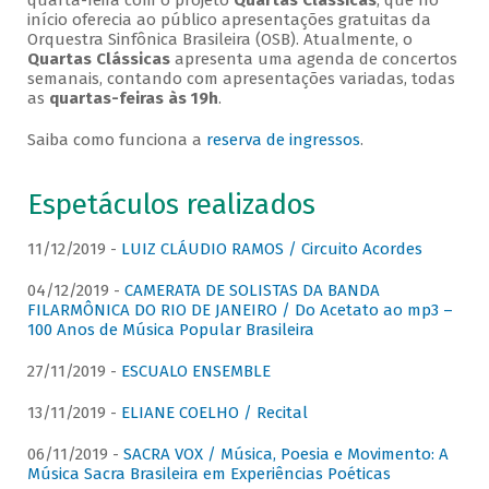
quarta-feira com o projeto
Quartas Clássicas
, que no
início oferecia ao público apresentações gratuitas da
Orquestra Sinfônica Brasileira (OSB). Atualmente, o
Quartas Clássicas
apresenta uma agenda de concertos
semanais, contando com apresentações variadas, todas
as
quartas-feiras às 19h
.
Saiba como funciona a
reserva de ingressos
.
Espetáculos realizados
11/12/2019 -
LUIZ CLÁUDIO RAMOS / Circuito Acordes
04/12/2019 -
CAMERATA DE SOLISTAS DA BANDA
FILARMÔNICA DO RIO DE JANEIRO / Do Acetato ao mp3 –
100 Anos de Música Popular Brasileira
27/11/2019 -
ESCUALO ENSEMBLE
13/11/2019 -
ELIANE COELHO / Recital
06/11/2019 -
SACRA VOX / Música, Poesia e Movimento: A
Música Sacra Brasileira em Experiências Poéticas