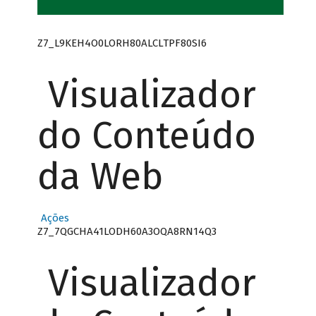
Z7_L9KEH4O0LORH80ALCLTPF80SI6
Visualizador
do Conteúdo
da Web
Ações
Z7_7QGCHA41LODH60A3OQA8RN14Q3
Visualizador