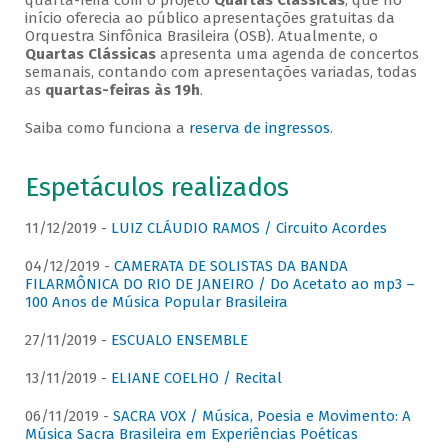
quarta-feira com o projeto
Quartas Clássicas
, que no
início oferecia ao público apresentações gratuitas da
Orquestra Sinfônica Brasileira (OSB). Atualmente, o
Quartas Clássicas
apresenta uma agenda de concertos
semanais, contando com apresentações variadas, todas
as
quartas-feiras às 19h
.
Saiba como funciona a
reserva de ingressos
.
Espetáculos realizados
11/12/2019 -
LUIZ CLÁUDIO RAMOS / Circuito Acordes
04/12/2019 -
CAMERATA DE SOLISTAS DA BANDA
FILARMÔNICA DO RIO DE JANEIRO / Do Acetato ao mp3 –
100 Anos de Música Popular Brasileira
27/11/2019 -
ESCUALO ENSEMBLE
13/11/2019 -
ELIANE COELHO / Recital
06/11/2019 -
SACRA VOX / Música, Poesia e Movimento: A
Música Sacra Brasileira em Experiências Poéticas