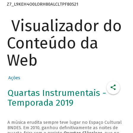
Z7_L9KEH4O0LORH80ALCLTPF80S21
Visualizador do
Conteúdo da
Web
Ações
Quartas Instrumentais -
Temporada 2019
A música erudita sempre teve lugar no Espaço Cultural
BNDES. Em 2010, ganhou definitivamente as noites de