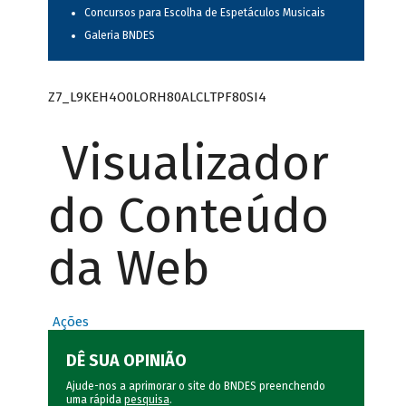
Concursos para Escolha de Espetáculos Musicais
Galeria BNDES
Z7_L9KEH4O0LORH80ALCLTPF80SI4
Visualizador
do Conteúdo
da Web
Ações
DÊ SUA OPINIÃO
Ajude-nos a aprimorar o site do BNDES preenchendo
uma rápida
pesquisa
.