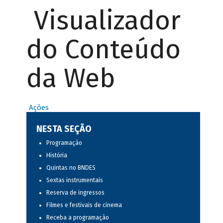
Visualizador
do Conteúdo
da Web
Ações
NESTA SEÇÃO
Programação
História
Quintas no BNDES
Sextas instrumentais
Reserva de ingressos
Filmes e festivais de cinema
Receba a programação