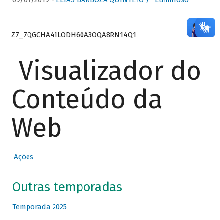
09/01/2019 -
ELIAS BARBOZA QUINTETO / “Luminoso”
Z7_7QGCHA41LODH60A3OQA8RN14Q1
Visualizador do
Conteúdo da
Web
Ações
Outras temporadas
Temporada 2025