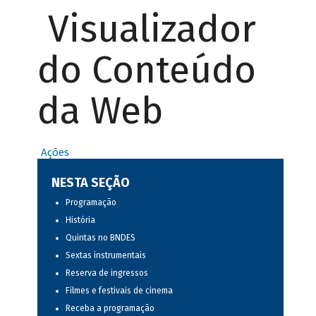
Visualizador
do Conteúdo
da Web
Ações
NESTA SEÇÃO
Programação
História
Quintas no BNDES
Sextas instrumentais
Reserva de ingressos
Filmes e festivais de cinema
Receba a programação