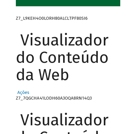
Z7_L9KEH4O0LORH80ALCLTPF80SI6
Visualizador
do Conteúdo
da Web
Ações
Z7_7QGCHA41LODH60A3OQA8RN14Q3
Visualizador