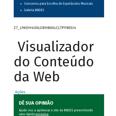
Concursos para Escolha de Espetáculos Musicais
Galeria BNDES
Z7_L9KEH4O0LORH80ALCLTPF80SI4
Visualizador
do Conteúdo
da Web
Ações
DÊ SUA OPINIÃO
Ajude-nos a aprimorar o site do BNDES preenchendo
uma rápida
pesquisa
.