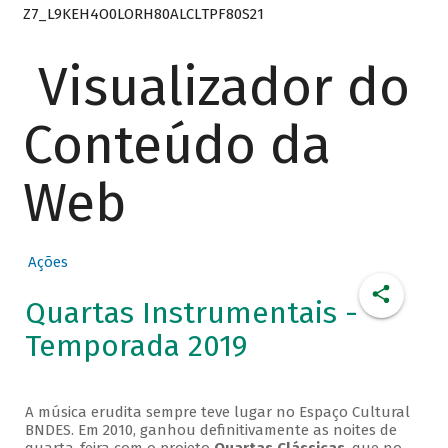
Z7_L9KEH4O0LORH80ALCLTPF80S21
Visualizador do
Conteúdo da
Web
Ações
Quartas Instrumentais -
Temporada 2019
A música erudita sempre teve lugar no Espaço Cultural
BNDES. Em 2010, ganhou definitivamente as noites de