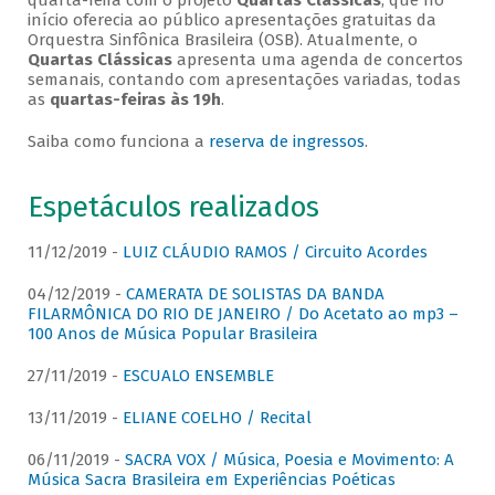
quarta-feira com o projeto
Quartas Clássicas
, que no
início oferecia ao público apresentações gratuitas da
Orquestra Sinfônica Brasileira (OSB). Atualmente, o
Quartas Clássicas
apresenta uma agenda de concertos
semanais, contando com apresentações variadas, todas
as
quartas-feiras às 19h
.
Saiba como funciona a
reserva de ingressos
.
Espetáculos realizados
11/12/2019 -
LUIZ CLÁUDIO RAMOS / Circuito Acordes
04/12/2019 -
CAMERATA DE SOLISTAS DA BANDA
FILARMÔNICA DO RIO DE JANEIRO / Do Acetato ao mp3 –
100 Anos de Música Popular Brasileira
27/11/2019 -
ESCUALO ENSEMBLE
13/11/2019 -
ELIANE COELHO / Recital
06/11/2019 -
SACRA VOX / Música, Poesia e Movimento: A
Música Sacra Brasileira em Experiências Poéticas