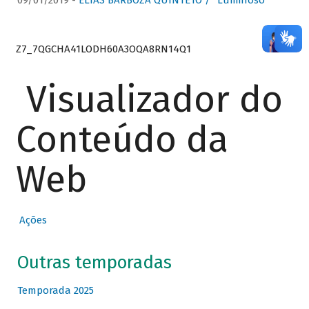
09/01/2019 -
ELIAS BARBOZA QUINTETO / “Luminoso”
Z7_7QGCHA41LODH60A3OQA8RN14Q1
Visualizador do
Conteúdo da
Web
Ações
Outras temporadas
Temporada 2025