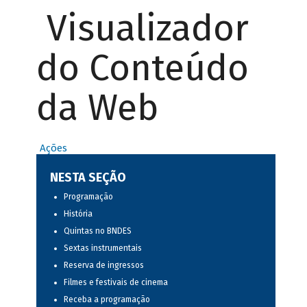
Visualizador
do Conteúdo
da Web
Ações
NESTA SEÇÃO
Programação
História
Quintas no BNDES
Sextas instrumentais
Reserva de ingressos
Filmes e festivais de cinema
Receba a programação