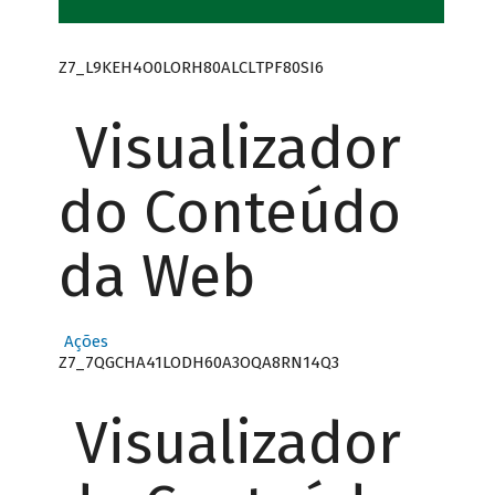
Z7_L9KEH4O0LORH80ALCLTPF80SI6
Visualizador
do Conteúdo
da Web
Ações
Z7_7QGCHA41LODH60A3OQA8RN14Q3
Visualizador