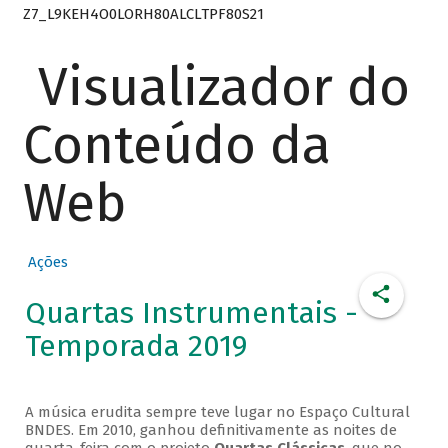
Z7_L9KEH4O0LORH80ALCLTPF80S21
Visualizador do
Conteúdo da
Web
Ações
Quartas Instrumentais -
Temporada 2019
A música erudita sempre teve lugar no Espaço Cultural
BNDES. Em 2010, ganhou definitivamente as noites de