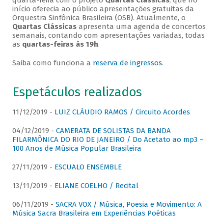
quarta-feira com o projeto
Quartas Clássicas
, que no
início oferecia ao público apresentações gratuitas da
Orquestra Sinfônica Brasileira (OSB). Atualmente, o
Quartas Clássicas
apresenta uma agenda de concertos
semanais, contando com apresentações variadas, todas
as
quartas-feiras às 19h
.
Saiba como funciona a
reserva de ingressos
.
Espetáculos realizados
11/12/2019 -
LUIZ CLÁUDIO RAMOS / Circuito Acordes
04/12/2019 -
CAMERATA DE SOLISTAS DA BANDA
FILARMÔNICA DO RIO DE JANEIRO / Do Acetato ao mp3 –
100 Anos de Música Popular Brasileira
27/11/2019 -
ESCUALO ENSEMBLE
13/11/2019 -
ELIANE COELHO / Recital
06/11/2019 -
SACRA VOX / Música, Poesia e Movimento: A
Música Sacra Brasileira em Experiências Poéticas