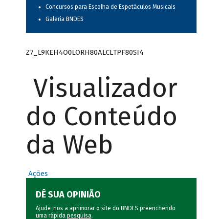
Concursos para Escolha de Espetáculos Musicais
Galeria BNDES
Z7_L9KEH4O0LORH80ALCLTPF80SI4
Visualizador
do Conteúdo
da Web
Ações
DÊ SUA OPINIÃO
Ajude-nos a aprimorar o site do BNDES preenchendo
uma rápida
pesquisa
.