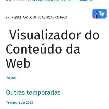
09/01/2019 -
ELIAS BARBOZA QUINTETO / “Luminoso”
Z7_7QGCHA41LODH60A3OQA8RN14Q1
Visualizador do
Conteúdo da
Web
Ações
Outras temporadas
Temporada 2025