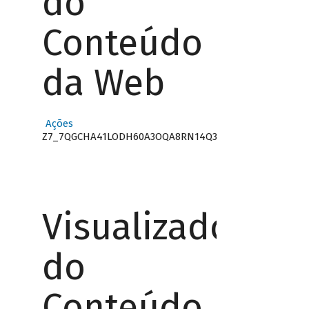
do
Conteúdo
da Web
Ações
Z7_7QGCHA41LODH60A3OQA8RN14Q3
Visualizador
do
Conteúdo