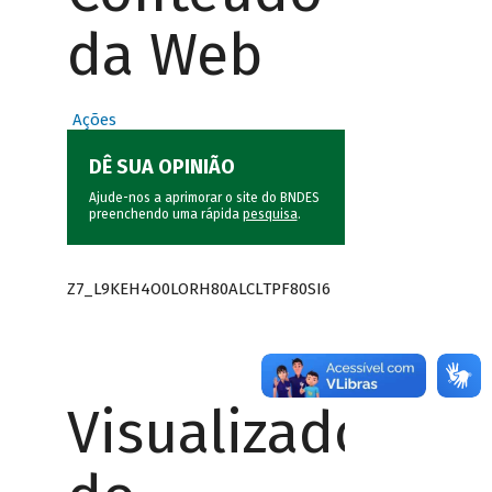
da Web
Ações
DÊ SUA OPINIÃO
Ajude-nos a aprimorar o site do BNDES
preenchendo uma rápida
pesquisa
.
Z7_L9KEH4O0LORH80ALCLTPF80SI6
Visualizador