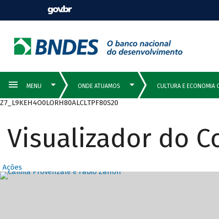
Z7_L9KEH4O0LORH80ALCLTPF80S20
Visualizador do 
Ações
Destaques Prin