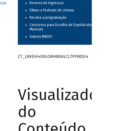
nos
Reserva de ingressos
Filmes e festivais de cinema
Receba a programação
Concursos para Escolha de Espetáculos
Musicais
Galeria BNDES
Z7_L9KEH4O0LORH80ALCLTPF80SI4
Visualizador
do
Conteúdo