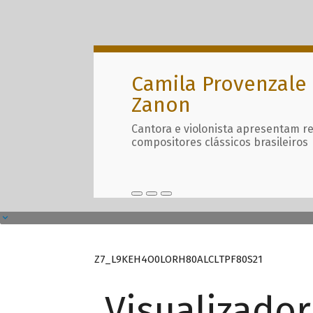
Camila Provenzale 
Zanon
Cantora e violonista apresentam r
compositores clássicos brasileiros
Z7_L9KEH4O0LORH80ALCLTPF80S21
Visualizado