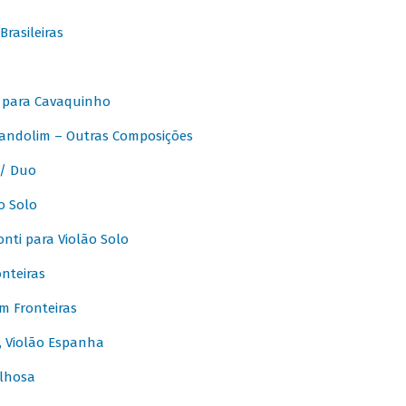
rasileiras
 para Cavaquinho
andolim – Outras Composições
/ Duo
o Solo
ti para Violão Solo
nteiras
m Fronteiras
, Violão Espanha
lhosa