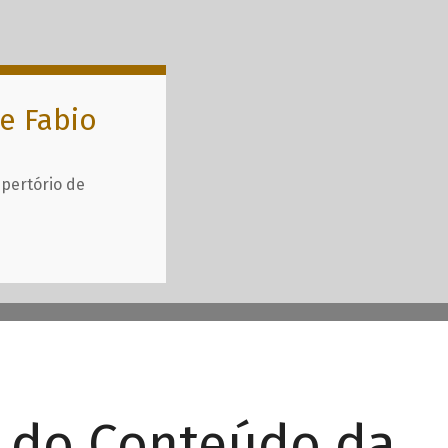
e Fabio
epertório de
r do Conteúdo da