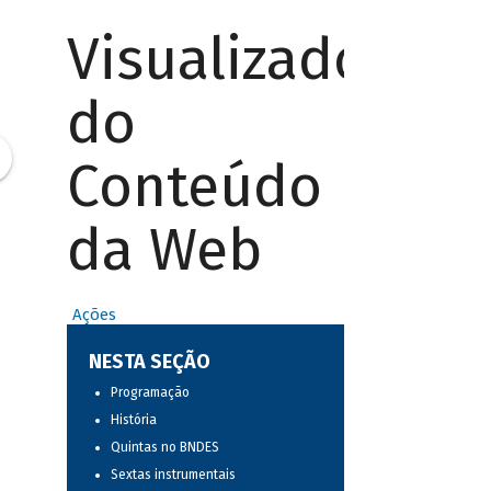
Visualizador
do
Conteúdo
da Web
Ações
NESTA SEÇÃO
Programação
História
Quintas no BNDES
Sextas instrumentais