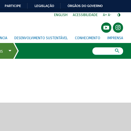
PARTICIPE
LEGISLAÇÃO
ÓRGÃOS DO GOVERNO
⁣
ENGLISH
ACESSIBILIDADE
A+
A-
NCIA
DESENVOLVIMENTO SUSTENTÁVEL
CONHECIMENTO
IMPRENSA
Busca
gem de tela