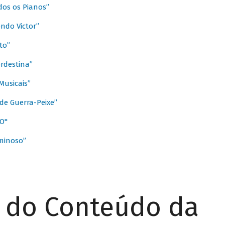
dos os Pianos”
ndo Victor”
to”
rdestina”
Musicais”
de Guerra-Peixe”
O"
minoso”
r do Conteúdo da