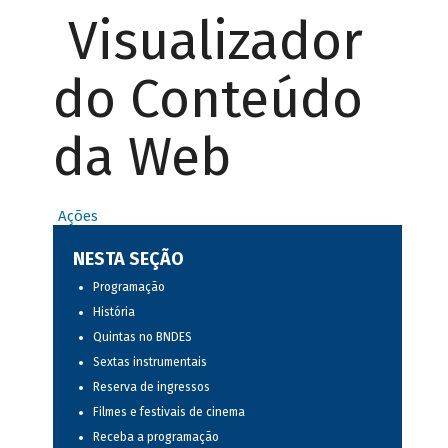
Visualizador
do Conteúdo
da Web
Ações
NESTA SEÇÃO
Programação
História
Quintas no BNDES
Sextas instrumentais
Reserva de ingressos
Filmes e festivais de cinema
Receba a programação