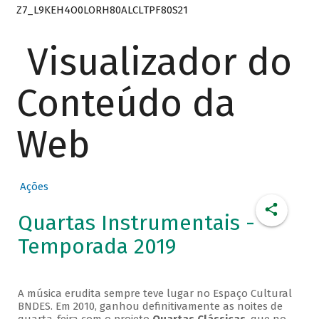
Z7_L9KEH4O0LORH80ALCLTPF80S21
Visualizador do
Conteúdo da
Web
Ações
Quartas Instrumentais -
Temporada 2019
A música erudita sempre teve lugar no Espaço Cultural
BNDES. Em 2010, ganhou definitivamente as noites de