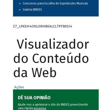
Concursos para Escolha de Espetáculos Musicais
Galeria BNDES
Z7_L9KEH4O0LORH80ALCLTPF80SI4
Visualizador
do Conteúdo
da Web
Ações
DÊ SUA OPINIÃO
Ajude-nos a aprimorar o site do BNDES preenchendo
uma rápida
pesquisa
.