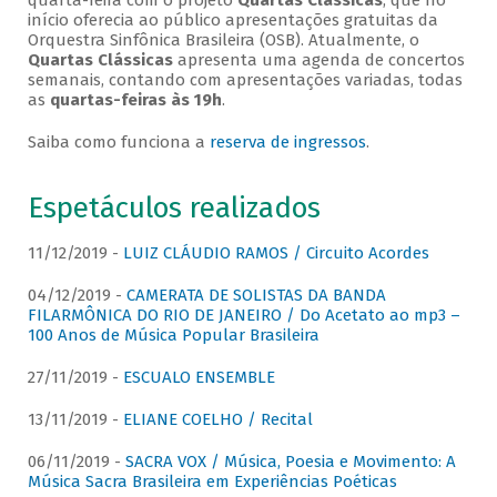
quarta-feira com o projeto
Quartas Clássicas
, que no
início oferecia ao público apresentações gratuitas da
Orquestra Sinfônica Brasileira (OSB). Atualmente, o
Quartas Clássicas
apresenta uma agenda de concertos
semanais, contando com apresentações variadas, todas
as
quartas-feiras às 19h
.
Saiba como funciona a
reserva de ingressos
.
Espetáculos realizados
11/12/2019 -
LUIZ CLÁUDIO RAMOS / Circuito Acordes
04/12/2019 -
CAMERATA DE SOLISTAS DA BANDA
FILARMÔNICA DO RIO DE JANEIRO / Do Acetato ao mp3 –
100 Anos de Música Popular Brasileira
27/11/2019 -
ESCUALO ENSEMBLE
13/11/2019 -
ELIANE COELHO / Recital
06/11/2019 -
SACRA VOX / Música, Poesia e Movimento: A
Música Sacra Brasileira em Experiências Poéticas