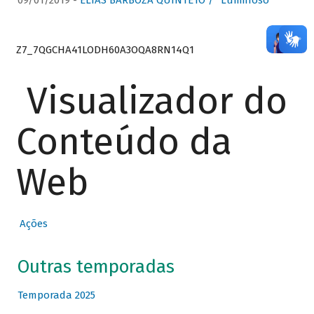
09/01/2019 -
ELIAS BARBOZA QUINTETO / “Luminoso”
Z7_7QGCHA41LODH60A3OQA8RN14Q1
Visualizador do
Conteúdo da
Web
Ações
Outras temporadas
Temporada 2025