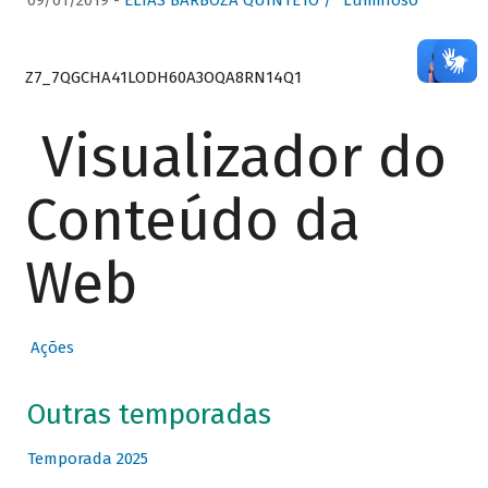
09/01/2019 -
ELIAS BARBOZA QUINTETO / “Luminoso”
Z7_7QGCHA41LODH60A3OQA8RN14Q1
Visualizador do
Conteúdo da
Web
Ações
Outras temporadas
Temporada 2025