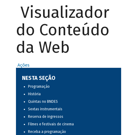
Visualizador
do Conteúdo
da Web
Ações
NESTA SEÇÃO
Programação
História
Quintas no BNDES
Sextas instrumentais
Reserva de ingressos
Filmes e festivais de cinema
Receba a programação