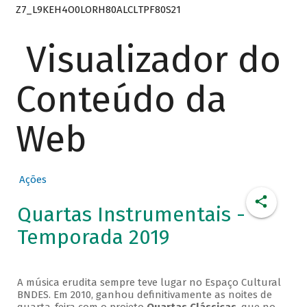
Z7_L9KEH4O0LORH80ALCLTPF80S21
Visualizador do
Conteúdo da
Web
Ações
Quartas Instrumentais -
Temporada 2019
A música erudita sempre teve lugar no Espaço Cultural
BNDES. Em 2010, ganhou definitivamente as noites de