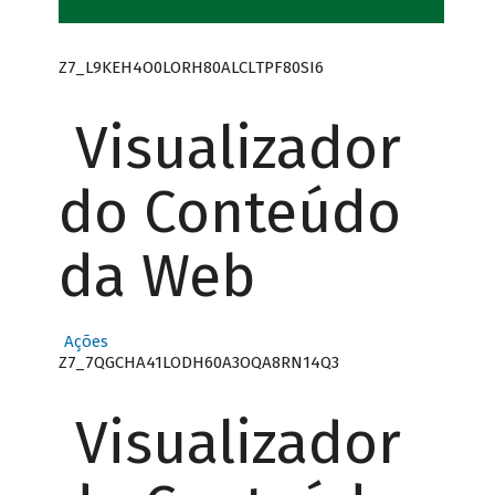
Z7_L9KEH4O0LORH80ALCLTPF80SI6
Visualizador
do Conteúdo
da Web
Ações
Z7_7QGCHA41LODH60A3OQA8RN14Q3
Visualizador