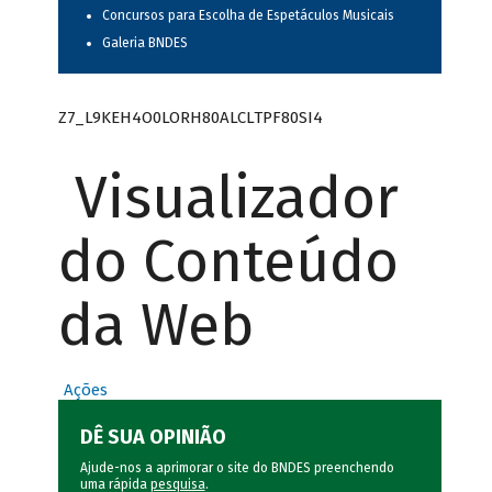
Concursos para Escolha de Espetáculos Musicais
Galeria BNDES
Z7_L9KEH4O0LORH80ALCLTPF80SI4
Visualizador
do Conteúdo
da Web
Ações
DÊ SUA OPINIÃO
Ajude-nos a aprimorar o site do BNDES preenchendo
uma rápida
pesquisa
.