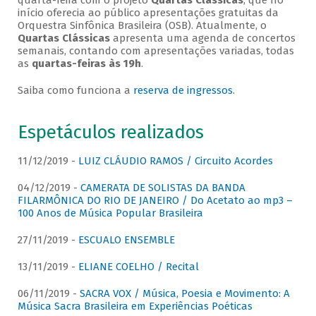
quarta-feira com o projeto
Quartas Clássicas
, que no
início oferecia ao público apresentações gratuitas da
Orquestra Sinfônica Brasileira (OSB). Atualmente, o
Quartas Clássicas
apresenta uma agenda de concertos
semanais, contando com apresentações variadas, todas
as
quartas-feiras às 19h
.
Saiba como funciona a
reserva de ingressos
.
Espetáculos realizados
11/12/2019 -
LUIZ CLÁUDIO RAMOS / Circuito Acordes
04/12/2019 -
CAMERATA DE SOLISTAS DA BANDA
FILARMÔNICA DO RIO DE JANEIRO / Do Acetato ao mp3 –
100 Anos de Música Popular Brasileira
27/11/2019 -
ESCUALO ENSEMBLE
13/11/2019 -
ELIANE COELHO / Recital
06/11/2019 -
SACRA VOX / Música, Poesia e Movimento: A
Música Sacra Brasileira em Experiências Poéticas