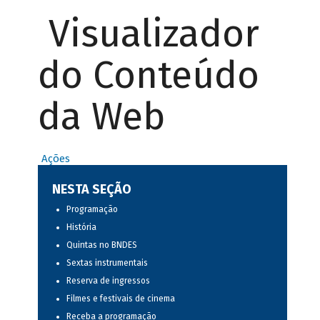
Visualizador
do Conteúdo
da Web
Ações
NESTA SEÇÃO
Programação
História
Quintas no BNDES
Sextas instrumentais
Reserva de ingressos
Filmes e festivais de cinema
Receba a programação