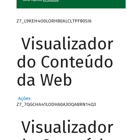
Z7_L9KEH4O0LORH80ALCLTPF80SI6
Visualizador
do Conteúdo
da Web
Ações
Z7_7QGCHA41LODH60A3OQA8RN14Q3
Visualizador