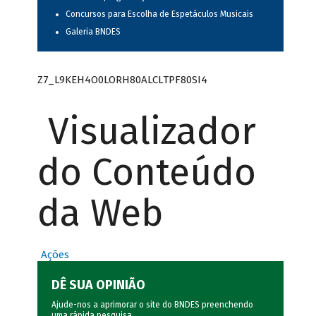
Concursos para Escolha de Espetáculos Musicais
Galeria BNDES
Z7_L9KEH4O0LORH80ALCLTPF80SI4
Visualizador
do Conteúdo
da Web
Ações
DÊ SUA OPINIÃO
Ajude-nos a aprimorar o site do BNDES preenchendo
uma rápida
pesquisa
.