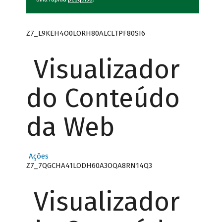
Z7_L9KEH4O0LORH80ALCLTPF80SI6
Visualizador
do Conteúdo
da Web
Ações
Z7_7QGCHA41LODH60A3OQA8RN14Q3
Visualizador