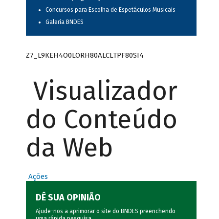
Concursos para Escolha de Espetáculos Musicais
Galeria BNDES
Z7_L9KEH4O0LORH80ALCLTPF80SI4
Visualizador
do Conteúdo
da Web
Ações
DÊ SUA OPINIÃO
Ajude-nos a aprimorar o site do BNDES preenchendo
uma rápida
pesquisa
.