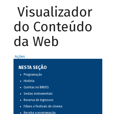
Visualizador
do Conteúdo
da Web
Ações
NESTA SEÇÃO
Programação
História
Quintas no BNDES
Sextas instrumentais
Reserva de ingressos
Filmes e festivais de cinema
Receba a programação