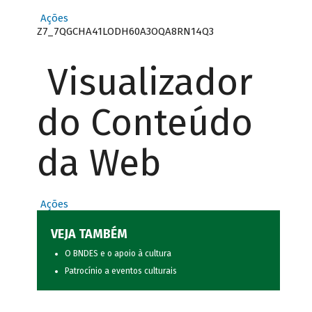
Ações
Z7_7QGCHA41LODH60A3OQA8RN14Q3
Visualizador
do Conteúdo
da Web
Ações
VEJA TAMBÉM
O BNDES e o apoio à cultura
Patrocínio a eventos culturais