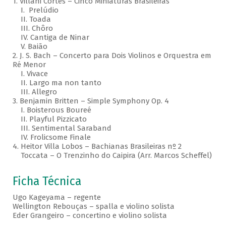
1. Villani Côrtes – Cinco Miniaturas Brasileiras
I. Prelúdio
II. Toada
III. Chôro
IV. Cantiga de Ninar
V. Baião
2. J. S. Bach – Concerto para Dois Violinos e Orquestra em
Ré Menor
I. Vivace
II. Largo ma non tanto
III. Allegro
3. Benjamin Britten – Simple Symphony Op. 4
I. Boisterous Boureé
II. Playful Pizzicato
III. Sentimental Saraband
IV. Frolicsome Finale
4. Heitor Villa Lobos – Bachianas Brasileiras nº 2
Toccata – O Trenzinho do Caipira (Arr. Marcos Scheffel)
Ficha Técnica
Ugo Kageyama – regente
Wellington Rebouças – spalla e violino solista
Eder Grangeiro – concertino e violino solista