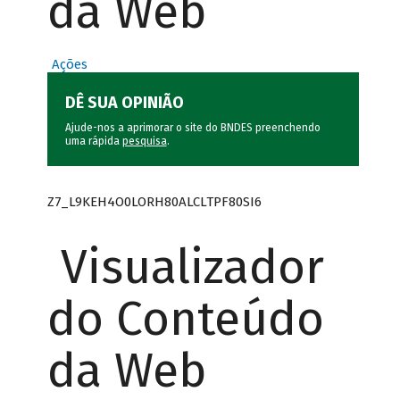
da Web
Ações
DÊ SUA OPINIÃO
Ajude-nos a aprimorar o site do BNDES preenchendo
uma rápida
pesquisa
.
Z7_L9KEH4O0LORH80ALCLTPF80SI6
Visualizador
do Conteúdo
da Web