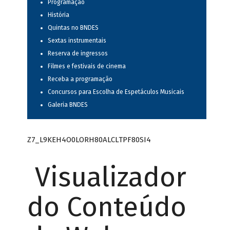
Programação
História
Quintas no BNDES
Sextas instrumentais
Reserva de ingressos
Filmes e festivais de cinema
Receba a programação
Concursos para Escolha de Espetáculos Musicais
Galeria BNDES
Z7_L9KEH4O0LORH80ALCLTPF80SI4
Visualizador
do Conteúdo