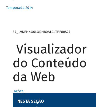
Temporada 2014
Z7_L9KEH4O0LORH80ALCLTPF80S27
Visualizador
do Conteúdo
da Web
Ações
NESTA SEÇÃO