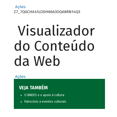
Ações
Z7_7QGCHA41LODH60A3OQA8RN14Q3
Visualizador
do Conteúdo
da Web
Ações
VEJA TAMBÉM
O BNDES e o apoio à cultura
Patrocínio a eventos culturais