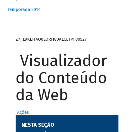
Temporada 2014
Z7_L9KEH4O0LORH80ALCLTPF80S27
Visualizador
do Conteúdo
da Web
Ações
NESTA SEÇÃO