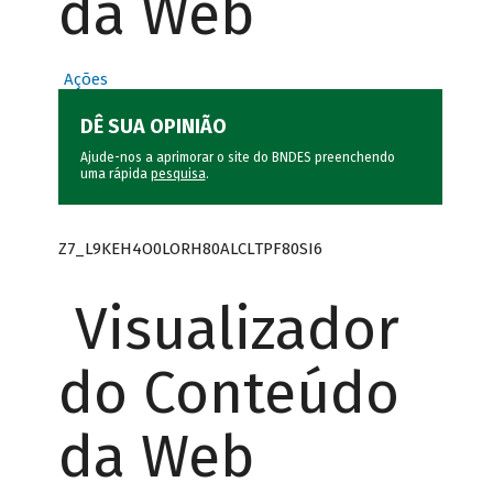
da Web
Ações
DÊ SUA OPINIÃO
Ajude-nos a aprimorar o site do BNDES preenchendo
uma rápida
pesquisa
.
Z7_L9KEH4O0LORH80ALCLTPF80SI6
Visualizador
do Conteúdo
da Web