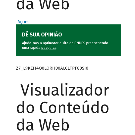
da Web
Ações
DÊ SUA OPINIÃO
Ajude-nos a aprimorar o site do BNDES preenchendo
uma rápida
pesquisa
.
Z7_L9KEH4O0LORH80ALCLTPF80SI6
Visualizador
do Conteúdo
da Web