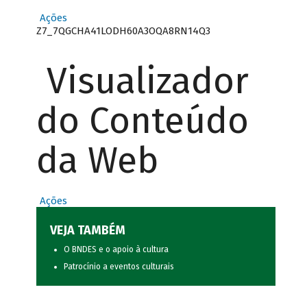
Ações
Z7_7QGCHA41LODH60A3OQA8RN14Q3
Visualizador
do Conteúdo
da Web
Ações
VEJA TAMBÉM
O BNDES e o apoio à cultura
Patrocínio a eventos culturais