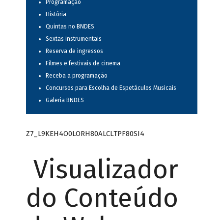
Programação
História
Quintas no BNDES
Sextas instrumentais
Reserva de ingressos
Filmes e festivais de cinema
Receba a programação
Concursos para Escolha de Espetáculos Musicais
Galeria BNDES
Z7_L9KEH4O0LORH80ALCLTPF80SI4
Visualizador
do Conteúdo