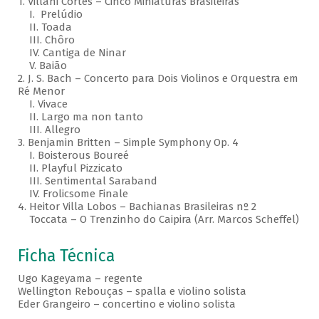
1. Villani Côrtes – Cinco Miniaturas Brasileiras
I. Prelúdio
II. Toada
III. Chôro
IV. Cantiga de Ninar
V. Baião
2. J. S. Bach – Concerto para Dois Violinos e Orquestra em
Ré Menor
I. Vivace
II. Largo ma non tanto
III. Allegro
3. Benjamin Britten – Simple Symphony Op. 4
I. Boisterous Boureé
II. Playful Pizzicato
III. Sentimental Saraband
IV. Frolicsome Finale
4. Heitor Villa Lobos – Bachianas Brasileiras nº 2
Toccata – O Trenzinho do Caipira (Arr. Marcos Scheffel)
Ficha Técnica
Ugo Kageyama – regente
Wellington Rebouças – spalla e violino solista
Eder Grangeiro – concertino e violino solista