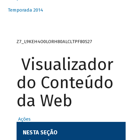
Temporada 2014
Z7_L9KEH4O0LORH80ALCLTPF80S27
Visualizador
do Conteúdo
da Web
Ações
NESTA SEÇÃO