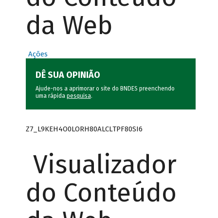
da Web
Ações
DÊ SUA OPINIÃO
Ajude-nos a aprimorar o site do BNDES preenchendo
uma rápida
pesquisa
.
Z7_L9KEH4O0LORH80ALCLTPF80SI6
Visualizador
do Conteúdo