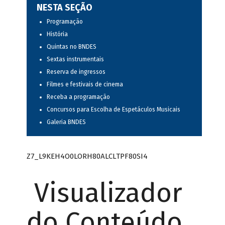
NESTA SEÇÃO
Programação
História
Quintas no BNDES
Sextas instrumentais
Reserva de ingressos
Filmes e festivais de cinema
Receba a programação
Concursos para Escolha de Espetáculos Musicais
Galeria BNDES
Z7_L9KEH4O0LORH80ALCLTPF80SI4
Visualizador
do Conteúdo