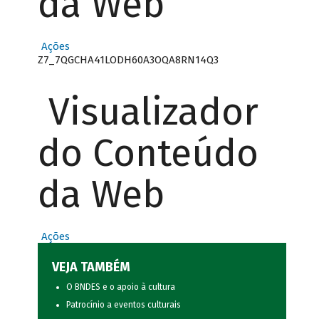
da Web
Ações
Z7_7QGCHA41LODH60A3OQA8RN14Q3
Visualizador
do Conteúdo
da Web
Ações
VEJA TAMBÉM
O BNDES e o apoio à cultura
Patrocínio a eventos culturais