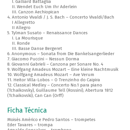
I. Galliard Battaglia
II. Wendet Euch Um Ihr Aderlein
III. Canzon Aechiopican
4. Antonio Vivaldi / J. S. Bach – Concerto Vivaldi/Bach
I Allegretto
II Allegro
5. Tylman Susato – Renaissance Dances
I. La Mourisque
II. Ronde
III. Basse Danse Bergeret
6. Anonymous – Sonata from Die Bankelsangerlieder
7. Giacomo Puccini – Nessun Dorma
8. Giovanni Gabrieli – Canzona per Sonare No. 4
9. Wolfgang Amadeus Mozart – Eine kleine Nachtmusik
10. Wolfgang Amadeus Mozart – Ave Verum
11. Heitor Villa-Lobos – O Trenzinho do Caipira
12. Classical Medley – Concerto No.1 para piano
(Tchaikovsky), Guillaume Tell (Rossini), Abertura 1812
(Tchaikovski), Can Can (Orff)
Ficha Técnica
Moisés Américo e Pedro Santos – trompetes
Eder Tavares – trompa