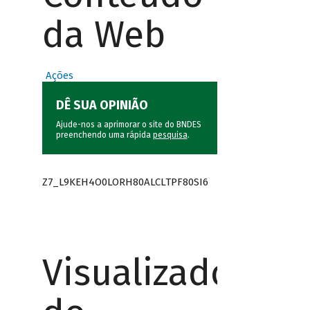
da Web
Ações
DÊ SUA OPINIÃO
Ajude-nos a aprimorar o site do BNDES
preenchendo uma rápida
pesquisa
.
Z7_L9KEH4O0LORH80ALCLTPF80SI6
Visualizador