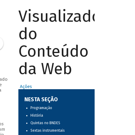
Visualizador
do
Conteúdo
da Web
rado
e
Ações
a
NESTA SEÇÃO
Programação
História
Quintas no BNDES
os
 um
Sextas instrumentais
io.