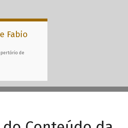
e Fabio
epertório de
r do Conteúdo da