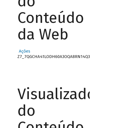
do
Conteúdo
da Web
Ações
Z7_7QGCHA41LODH60A3OQA8RN14Q3
Visualizador
do
Conteúdo