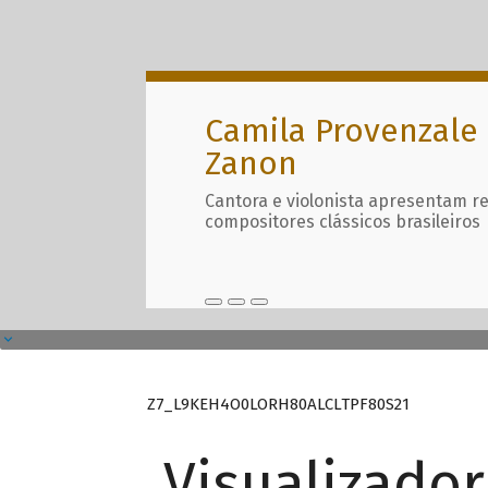
Camila Provenzale 
Zanon
Cantora e violonista apresentam r
compositores clássicos brasileiros
Z7_L9KEH4O0LORH80ALCLTPF80S21
Visualizado