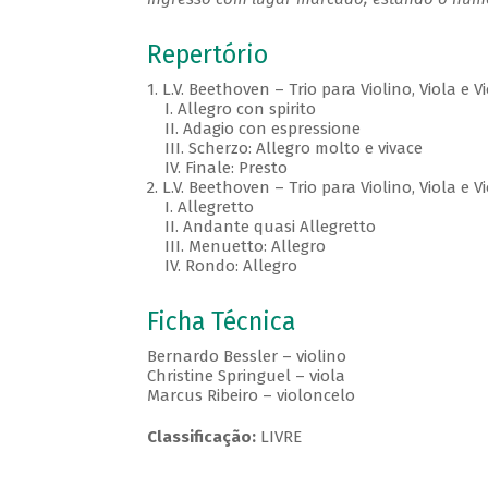
Repertório
1.
L.V. Beethoven – Trio para Violino, Viola e
I.
Allegro con spirito
II.
Adagio con espressione
III.
Scherzo: Allegro molto e vivace
IV.
Finale: Presto
2.
L.V. Beethoven – Trio para Violino, Viola e
I.
Allegretto
II.
Andante quasi Allegretto
III.
Menuetto: Allegro
​ IV.
Rondo: Allegro
Ficha Técnica
Bernardo Bessler – violino
Christine Springuel – viola
Marcus Ribeiro – violoncelo
Classificação:
LIVRE