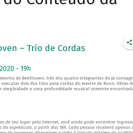
ven – Trio de Cordas
2020 - 19h
imento de Beethoven, três dos quatro integrantes do já consag
executar dois dos trios para cordas do mestre de Bonn. Obras d
em simplicidade a uma profundidade musical somente encontrad
a de seu lugar pela internet, você ainda pode encontrar ingress
a do espetáculo, a partir das 18h. Cada pessoa receberá apenas
o de ingressos disponíveis sujeito à lotação máxima do auditór