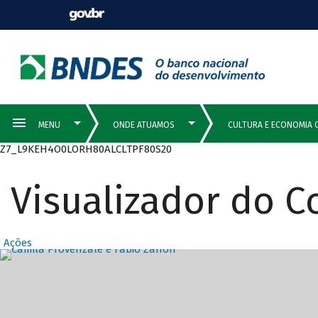
Z7_L9KEH4O0LORH80ALCLTPF80S20
Visualizador do 
Ações
Destaques Prin