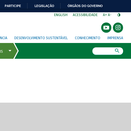
PARTICIPE
LEGISLAÇÃO
ÓRGÃOS DO GOVERNO
⁣
ENGLISH
ACESSIBILIDADE
A+
A-
NCIA
DESENVOLVIMENTO SUSTENTÁVEL
CONHECIMENTO
IMPRENSA
Busca
gem de tela