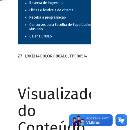
Reserva de ingressos
Filmes e festivais de cinema
Receba a programação
Concursos para Escolha de Espetáculos
Musicais
Galeria BNDES
Z7_L9KEH4O0LORH80ALCLTPF80SI4
Visualizador
do
Conteúdo