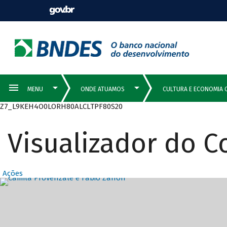
Z7_L9KEH4O0LORH80ALCLTPF80S20
Visualizador do 
Ações
Destaques Prin