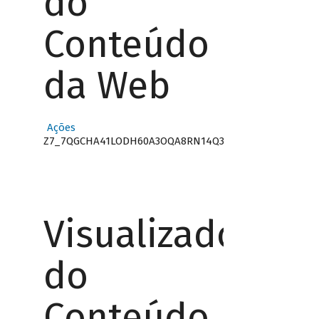
do
Conteúdo
da Web
Ações
Z7_7QGCHA41LODH60A3OQA8RN14Q3
Visualizador
do
Conteúdo