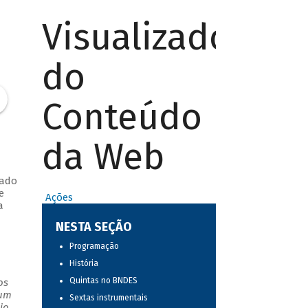
Visualizador
do
Conteúdo
da Web
rado
e
Ações
a
NESTA SEÇÃO
Programação
História
Quintas no BNDES
os
 um
Sextas instrumentais
io.