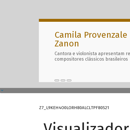
Camila Provenzale 
Zanon
Cantora e violonista apresentam r
compositores clássicos brasileiros
Z7_L9KEH4O0LORH80ALCLTPF80S21
Visualizado