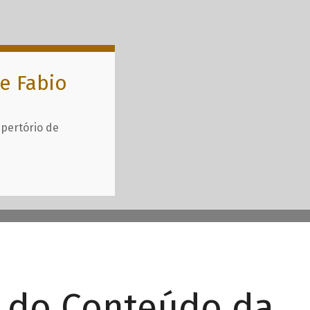
e Fabio
epertório de
r do Conteúdo da