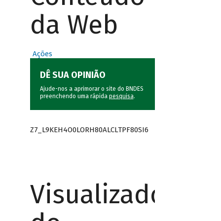
da Web
Ações
DÊ SUA OPINIÃO
Ajude-nos a aprimorar o site do BNDES
preenchendo uma rápida
pesquisa
.
Z7_L9KEH4O0LORH80ALCLTPF80SI6
Visualizador