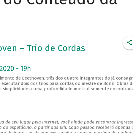
ven – Trio de Cordas
2020 - 19h
imento de Beethoven, três dos quatro integrantes do já consag
executar dois dos trios para cordas do mestre de Bonn. Obras d
em simplicidade a uma profundidade musical somente encontrad
a de seu lugar pela internet, você ainda pode encontrar ingress
a do espetáculo, a partir das 18h. Cada pessoa receberá apenas
o de ingressos disponíveis sujeito à lotação máxima do auditór