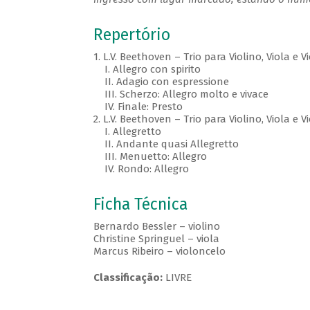
Repertório
1.
L.V. Beethoven – Trio para Violino, Viola e
I.
Allegro con spirito
II.
Adagio con espressione
III.
Scherzo: Allegro molto e vivace
IV.
Finale: Presto
2.
L.V. Beethoven – Trio para Violino, Viola e
I.
Allegretto
II.
Andante quasi Allegretto
III.
Menuetto: Allegro
​ IV.
Rondo: Allegro
Ficha Técnica
Bernardo Bessler – violino
Christine Springuel – viola
Marcus Ribeiro – violoncelo
Classificação:
LIVRE