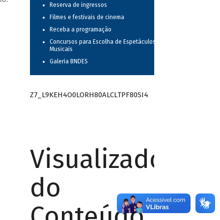
Reserva de ingressos
Filmes e festivais de cinema
Receba a programação
Concursos para Escolha de Espetáculos
Musicais
Galeria BNDES
Z7_L9KEH4O0LORH80ALCLTPF80SI4
Visualizador
do
Conteúdo