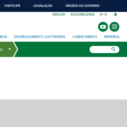
PARTICIPE
LEGISLAÇÃO
ÓRGÃOS DO GOVERNO
⁣
ENGLISH
ACESSIBILIDADE
A+
A-
NCIA
DESENVOLVIMENTO SUSTENTÁVEL
CONHECIMENTO
IMPRENSA
Busca
gem de tela