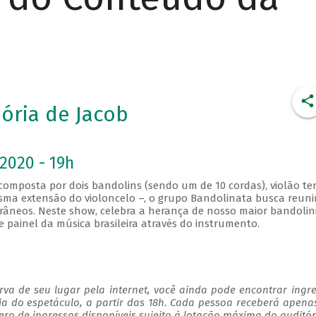
ria de Jacob
2020 - 19h
mposta por dois bandolins (sendo um de 10 cordas), violão te
ma extensão do violoncelo –, o grupo Bandolinata busca reuni
râneos. Neste show, celebra a herança de nosso maior bandolini
painel da música brasileira através do instrumento.
va de seu lugar pela internet, você ainda pode encontrar ingr
ia do espetáculo, a partir das 18h. Cada pessoa receberá apen
o de ingressos disponíveis sujeito à lotação máxima do auditór