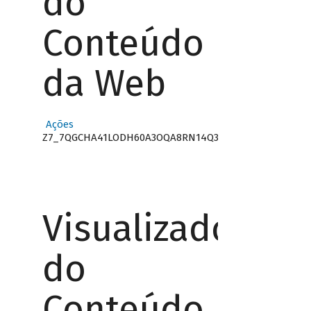
do
Conteúdo
da Web
Ações
Z7_7QGCHA41LODH60A3OQA8RN14Q3
Visualizador
do
Conteúdo