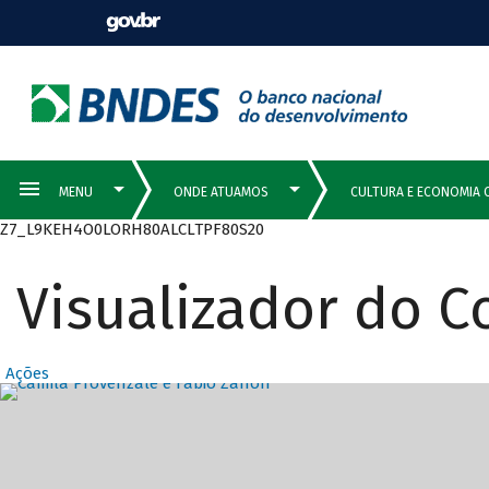
Z7_L9KEH4O0LORH80ALCLTPF80S20
Visualizador do 
Ações
Destaques Prin