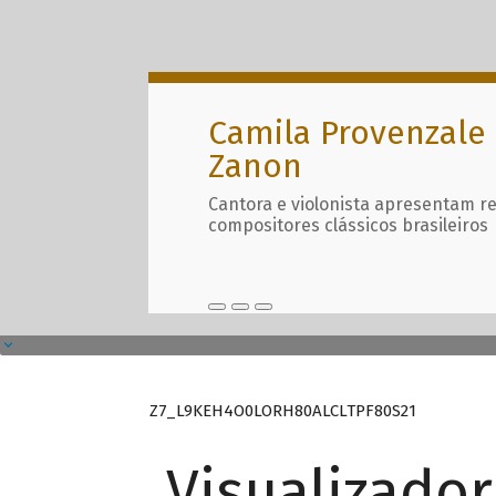
Camila Provenzale 
Zanon
Cantora e violonista apresentam r
compositores clássicos brasileiros
Z7_L9KEH4O0LORH80ALCLTPF80S21
Visualizado