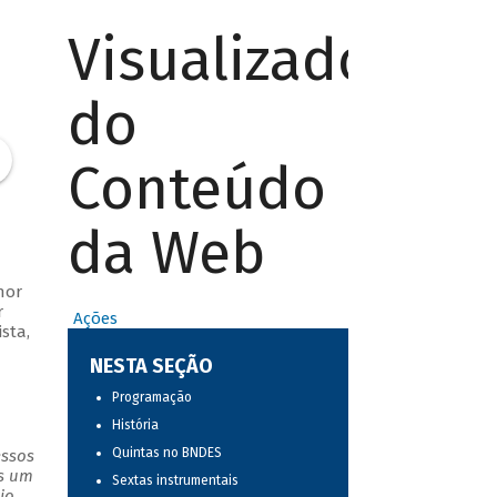
Visualizador
do
Conteúdo
da Web
nor
r
Ações
sta,
NESTA SEÇÃO
Programação
História
Quintas no BNDES
essos
as um
Sextas instrumentais
io.