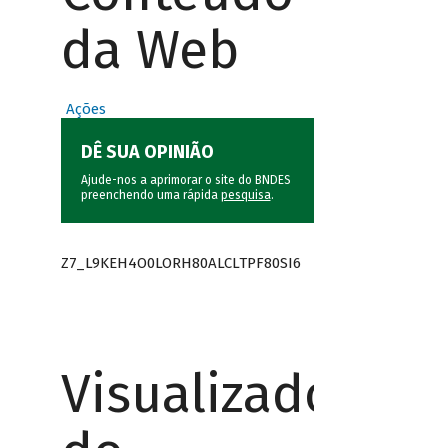
da Web
Ações
DÊ SUA OPINIÃO
Ajude-nos a aprimorar o site do BNDES
preenchendo uma rápida
pesquisa
.
Z7_L9KEH4O0LORH80ALCLTPF80SI6
Visualizador