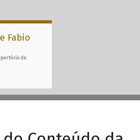
e Fabio
epertório de
r do Conteúdo da