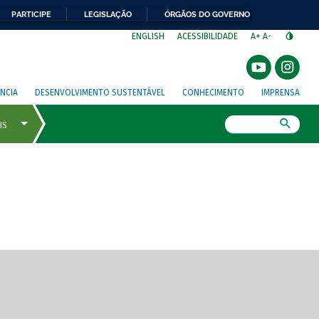
PARTICIPE
LEGISLAÇÃO
ÓRGÃOS DO GOVERNO
⁣
ENGLISH
ACESSIBILIDADE
A+
A-
NCIA
DESENVOLVIMENTO SUSTENTÁVEL
CONHECIMENTO
IMPRENSA
Busca
gem de tela