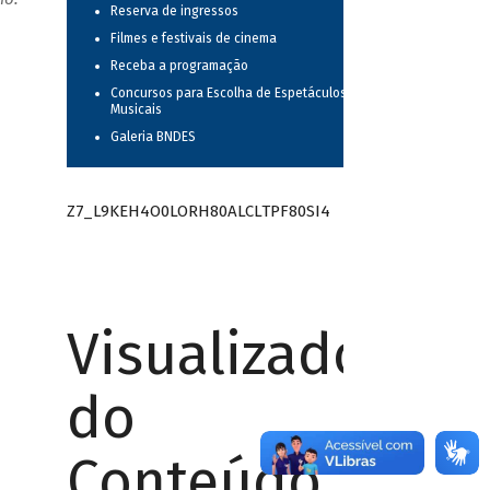
Reserva de ingressos
Filmes e festivais de cinema
Receba a programação
Concursos para Escolha de Espetáculos
Musicais
Galeria BNDES
Z7_L9KEH4O0LORH80ALCLTPF80SI4
Visualizador
do
Conteúdo