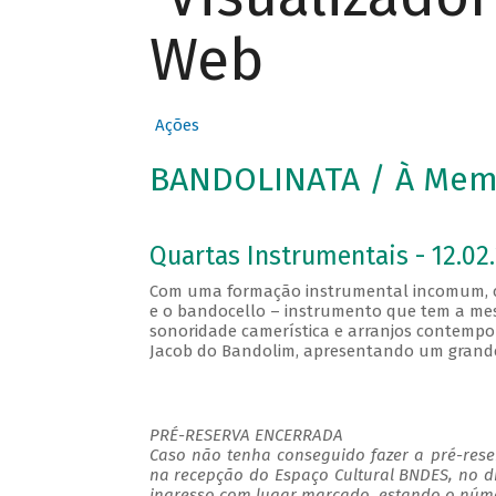
Web
Ações
BANDOLINATA / À Memó
Quartas Instrumentais - 12.02.
Com uma formação instrumental incomum, co
e o bandocello – instrumento que tem a mes
sonoridade camerística e arranjos contempo
Jacob do Bandolim, apresentando um grande 
PRÉ-RESERVA ENCERRADA
Caso não tenha conseguido fazer a pré-reser
na recepção do Espaço Cultural BNDES, no d
ingresso com lugar marcado, estando o númer