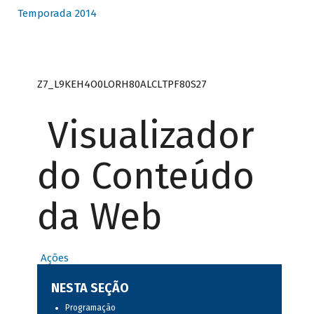
Temporada 2014
Z7_L9KEH4O0LORH80ALCLTPF80S27
Visualizador
do Conteúdo
da Web
Ações
NESTA SEÇÃO
Programação