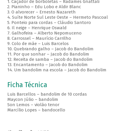
1. Caçador de borboletas – Radamés Gnattali
2. Pianinho – Edu Lobo e Aldir Blanc
3. O alvorecer – Ernesto Nazareth
4. Suíte Norte Sul Leste Oeste – Hermeto Pascoal
5. Ponteio para cordas – Cláudio Santoro
6. Il neige – Henrique Oswald
7. Galhofeira – Alberto Nepomuceno
8. Carrossel – Maurício Carrilho
9. Colo de mãe – Luis Barcelos
10. Quebrando galho – Jacob do Bandolim
11. Por que sonhar – Jacob do Bandolim
12. Receita de samba – Jacob do Bandolim
13. Encantamento – Jacob do Bandolim
14. Um bandolim na escola – Jacob do Bandolim
Ficha Técnica
Luis Barcellos – bandolim de 10 cordas
Maycon Júlio – bandolim
Son Lemos – violão tenor
Marcílio Lopes – bandocello