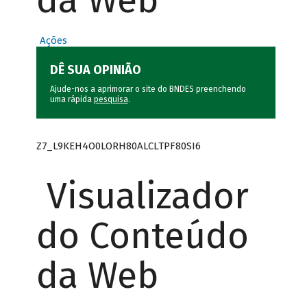
da Web
Ações
DÊ SUA OPINIÃO
Ajude-nos a aprimorar o site do BNDES preenchendo
uma rápida
pesquisa
.
Z7_L9KEH4O0LORH80ALCLTPF80SI6
Visualizador
do Conteúdo
da Web