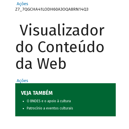
Ações
Z7_7QGCHA41LODH60A3OQA8RN14Q3
Visualizador
do Conteúdo
da Web
Ações
VEJA TAMBÉM
O BNDES e o apoio à cultura
Patrocínio a eventos culturais