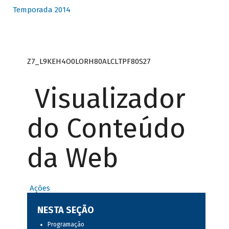
Temporada 2014
Z7_L9KEH4O0LORH80ALCLTPF80S27
Visualizador
do Conteúdo
da Web
Ações
NESTA SEÇÃO
Programação