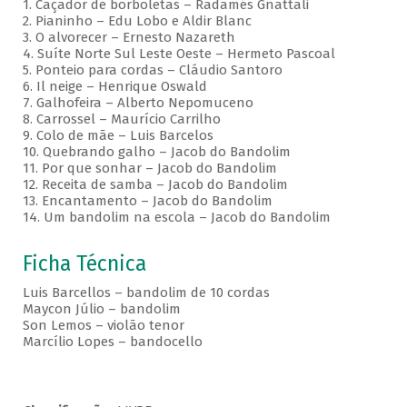
1. Caçador de borboletas – Radamés Gnattali
2. Pianinho – Edu Lobo e Aldir Blanc
3. O alvorecer – Ernesto Nazareth
4. Suíte Norte Sul Leste Oeste – Hermeto Pascoal
5. Ponteio para cordas – Cláudio Santoro
6. Il neige – Henrique Oswald
7. Galhofeira – Alberto Nepomuceno
8. Carrossel – Maurício Carrilho
9. Colo de mãe – Luis Barcelos
10. Quebrando galho – Jacob do Bandolim
11. Por que sonhar – Jacob do Bandolim
12. Receita de samba – Jacob do Bandolim
13. Encantamento – Jacob do Bandolim
14. Um bandolim na escola – Jacob do Bandolim
Ficha Técnica
Luis Barcellos – bandolim de 10 cordas
Maycon Júlio – bandolim
Son Lemos – violão tenor
Marcílio Lopes – bandocello