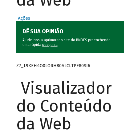
da Web
Ações
DÊ SUA OPINIÃO
Ajude-nos a aprimorar o site do BNDES preenchendo
uma rápida
pesquisa
.
Z7_L9KEH4O0LORH80ALCLTPF80SI6
Visualizador
do Conteúdo
da Web