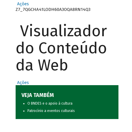
Ações
Z7_7QGCHA41LODH60A3OQA8RN14Q3
Visualizador
do Conteúdo
da Web
Ações
VEJA TAMBÉM
O BNDES e o apoio à cultura
Patrocínio a eventos culturais