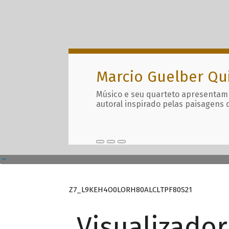
Marcio Guelber Qu
Músico e seu quarteto apresentam
autoral inspirado pelas paisagens 
Z7_L9KEH4O0LORH80ALCLTPF80S21
Visualizado