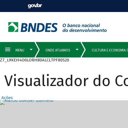
Z7_L9KEH4O0LORH80ALCLTPF80S20
Visualizador do 
Ações
Destaques Prin