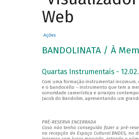
Web
Ações
BANDOLINATA / À Memó
Quartas Instrumentais - 12.02.
Com uma formação instrumental incomum, co
e o bandocello – instrumento que tem a mes
sonoridade camerística e arranjos contempo
Jacob do Bandolim, apresentando um grande 
PRÉ-RESERVA ENCERRADA
Caso não tenha conseguido fazer a pré-reser
na recepção do Espaço Cultural BNDES, no d
ingresso com lugar marcado, estando o númer