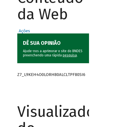
da Web
Ações
DÊ SUA OPINIÃO
Ajude-nos a aprimorar o site do BNDES
preenchendo uma rápida
pesquisa
.
Z7_L9KEH4O0LORH80ALCLTPF80SI6
Visualizador