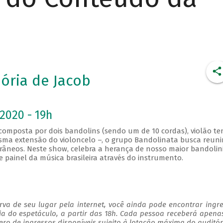
ria de Jacob
2020 - 19h
mposta por dois bandolins (sendo um de 10 cordas), violão te
ma extensão do violoncelo –, o grupo Bandolinata busca reuni
râneos. Neste show, celebra a herança de nosso maior bandolini
painel da música brasileira através do instrumento.
va de seu lugar pela internet, você ainda pode encontrar ingr
ia do espetáculo, a partir das 18h. Cada pessoa receberá apen
o de ingressos disponíveis sujeito à lotação máxima do auditór