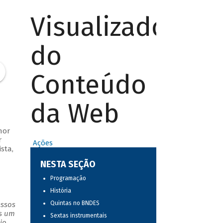
Visualizador
do
Conteúdo
da Web
nor
r
Ações
sta,
NESTA SEÇÃO
Programação
História
Quintas no BNDES
essos
as um
Sextas instrumentais
io.