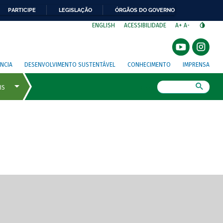
PARTICIPE
LEGISLAÇÃO
ÓRGÃOS DO GOVERNO
⁣
ENGLISH
ACESSIBILIDADE
A+
A-
NCIA
DESENVOLVIMENTO SUSTENTÁVEL
CONHECIMENTO
IMPRENSA
Busca
gem de tela