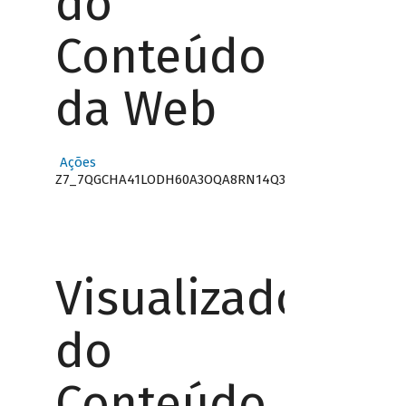
do
Conteúdo
da Web
Ações
Z7_7QGCHA41LODH60A3OQA8RN14Q3
Visualizador
do
Conteúdo