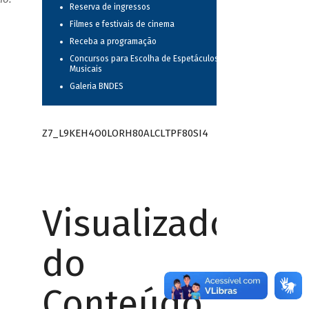
Reserva de ingressos
Filmes e festivais de cinema
Receba a programação
Concursos para Escolha de Espetáculos
Musicais
Galeria BNDES
Z7_L9KEH4O0LORH80ALCLTPF80SI4
Visualizador
do
Conteúdo