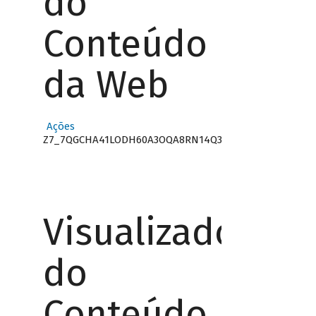
do
Conteúdo
da Web
Ações
Z7_7QGCHA41LODH60A3OQA8RN14Q3
Visualizador
do
Conteúdo