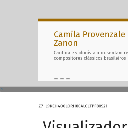
Camila Provenzale 
Zanon
Cantora e violonista apresentam r
compositores clássicos brasileiros
Z7_L9KEH4O0LORH80ALCLTPF80S21
Visualizado