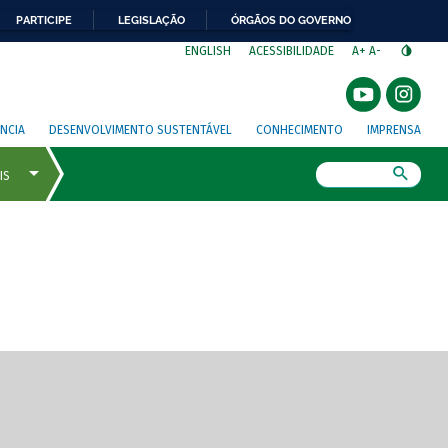
PARTICIPE
LEGISLAÇÃO
ÓRGÃOS DO GOVERNO
⁣
ENGLISH
ACESSIBILIDADE
A+
A-
NCIA
DESENVOLVIMENTO SUSTENTÁVEL
CONHECIMENTO
IMPRENSA
Busca
gem de tela