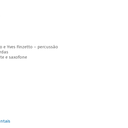
e
o e Yves Finzetto – percussão
ordas
ete e saxofone
ntais