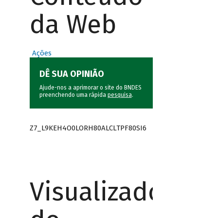
da Web
Ações
DÊ SUA OPINIÃO
Ajude-nos a aprimorar o site do BNDES
preenchendo uma rápida
pesquisa
.
Z7_L9KEH4O0LORH80ALCLTPF80SI6
Visualizador