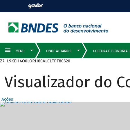
Z7_L9KEH4O0LORH80ALCLTPF80S20
Visualizador do 
Ações
Destaques Prin