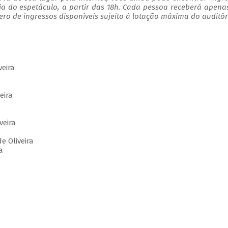
ia do espetáculo, a partir das 18h. Cada pessoa receberá apen
o de ingressos disponíveis sujeito à lotação máxima do auditór
iveira
eira
veira
de Oliveira
a