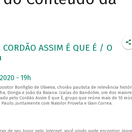
 CORDÃO ASSIM É QUE É / O
a
2020 - 19h
r Bonfiglio de Oliveira, chorão paulista de relevância histór
nha, Donga e João da Baiana. Izaías do Bandolim, um dos maiore
do pelo Cordão Assim É que É, grupo que reúne mais de 10 mús
Paulo, juntamente com Naiolor Provela e Gian Correa.
va de seu lugar pela internet, você ainda pode encontrar ingr