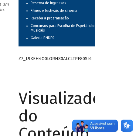
Reserva de ingressos
as um
io.
Filmes e festivais de cinema
Receba a programação
Concursos para Escolha de Espetáculos
Musicais
Galeria BNDES
Z7_L9KEH4O0LORH80ALCLTPF80SI4
Visualizador
do
Conteúdo