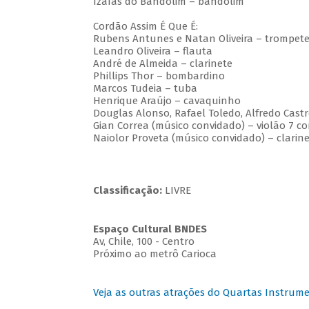
Izaías do Bandolim – bandolim
Cordão Assim É Que É:
Rubens Antunes e Natan Oliveira – trompet
Leandro Oliveira – flauta
André de Almeida – clarinete
Phillips Thor – bombardino
Marcos Tudeia – tuba
Henrique Araújo – cavaquinho
Douglas Alonso, Rafael Toledo, Alfredo Castr
Gian Correa (músico convidado) – violão 7 c
Naiolor Proveta (músico convidado) – clarin
Classificação:
LIVRE
Espaço Cultural BNDES
Av, Chile, 100 - Centro
Próximo ao metrô Carioca
Veja as outras atrações do Quartas Instrume