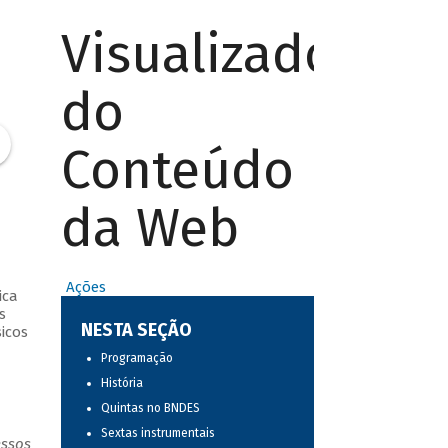
Visualizador
do
Conteúdo
da Web
Ações
ica
s
NESTA SEÇÃO
icos
Programação
História
Quintas no BNDES
Sextas instrumentais
essos