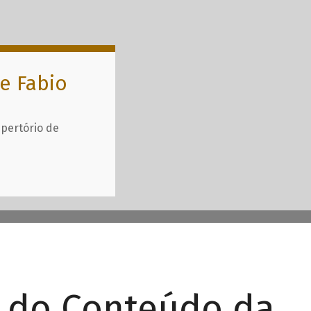
e Fabio
epertório de
r do Conteúdo da