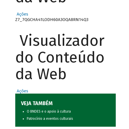
Ações
Z7_7QGCHA41LODH60A3OQA8RN14Q3
Visualizador
do Conteúdo
da Web
Ações
VEJA TAMBÉM
O BNDES e o apoio à cultura
Patrocínio a eventos culturais