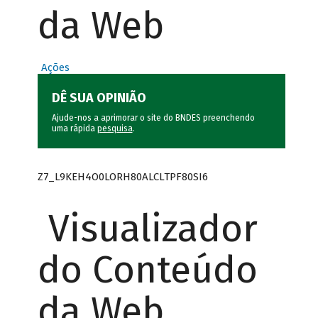
da Web
Ações
DÊ SUA OPINIÃO
Ajude-nos a aprimorar o site do BNDES preenchendo
uma rápida
pesquisa
.
Z7_L9KEH4O0LORH80ALCLTPF80SI6
Visualizador
do Conteúdo
da Web