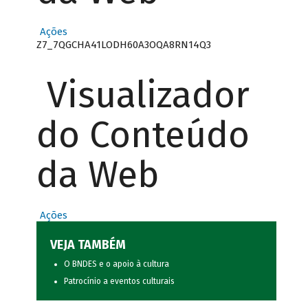
Ações
Z7_7QGCHA41LODH60A3OQA8RN14Q3
Visualizador
do Conteúdo
da Web
Ações
VEJA TAMBÉM
O BNDES e o apoio à cultura
Patrocínio a eventos culturais