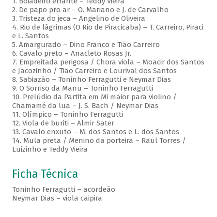
1. Boiadeiro errante – Teddy Vieira
2. De papo pro ar – O. Mariano e J. de Carvalho
3. Tristeza do jeca – Angelino de Oliveira
4. Rio de lágrimas (O Rio de Piracicaba) – T. Carreiro, Piraci
e L. Santos
5. Amargurado – Dino Franco e Tião Carreiro
6. Cavalo preto – Anacleto Rosas Jr.
7. Empreitada perigosa / Chora viola – Moacir dos Santos
e Jacozinho / Tião Carreiro e Lourival dos Santos
8. Sabiazão – Toninho Ferragutti e Neymar Dias
9. O Sorriso da Manu – Toninho Ferragutti
10. Prelúdio da Partita em Mi maior para violino /
Chamamé da lua – J. S. Bach / Neymar Dias
11. Olímpico – Toninho Ferragutti
12. Viola de buriti – Almir Sater
13. Cavalo enxuto – M. dos Santos e L. dos Santos
14. Mula preta / Menino da porteira – Raul Torres /
Luizinho e Teddy Vieira
Ficha Técnica
Toninho Ferragutti – acordeão
Neymar Dias – viola caipira