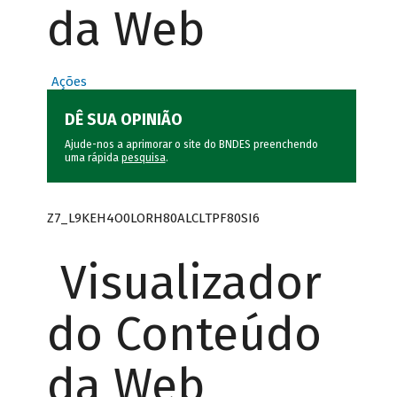
da Web
Ações
DÊ SUA OPINIÃO
Ajude-nos a aprimorar o site do BNDES preenchendo
uma rápida
pesquisa
.
Z7_L9KEH4O0LORH80ALCLTPF80SI6
Visualizador
do Conteúdo
da Web