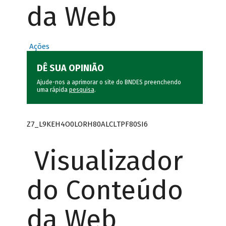
da Web
Ações
DÊ SUA OPINIÃO
Ajude-nos a aprimorar o site do BNDES preenchendo
uma rápida
pesquisa
.
Z7_L9KEH4O0LORH80ALCLTPF80SI6
Visualizador
do Conteúdo
da Web