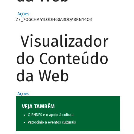
Ações
Z7_7QGCHA41LODH60A3OQA8RN14Q3
Visualizador
do Conteúdo
da Web
Ações
VEJA TAMBÉM
O BNDES e o apoio à cultura
Patrocínio a eventos culturais