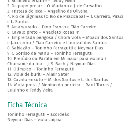
1. Boiadeiro errante – Teddy Vieira
2. De papo pro ar – O. Mariano e J. de Carvalho
3. Tristeza do jeca – Angelino de Oliveira
4. Rio de lágrimas (O Rio de Piracicaba) – T. Carreiro, Piraci
e L. Santos
5. Amargurado – Dino Franco e Tião Carreiro
6. Cavalo preto – Anacleto Rosas Jr.
7. Empreitada perigosa / Chora viola – Moacir dos Santos
e Jacozinho / Tião Carreiro e Lourival dos Santos
8. Sabiazão – Toninho Ferragutti e Neymar Dias
9. O Sorriso da Manu – Toninho Ferragutti
10. Prelúdio da Partita em Mi maior para violino /
Chamamé da lua – J. S. Bach / Neymar Dias
11. Olímpico – Toninho Ferragutti
12. Viola de buriti – Almir Sater
13. Cavalo enxuto – M. dos Santos e L. dos Santos
14. Mula preta / Menino da porteira – Raul Torres /
Luizinho e Teddy Vieira
Ficha Técnica
Toninho Ferragutti – acordeão
Neymar Dias – viola caipira