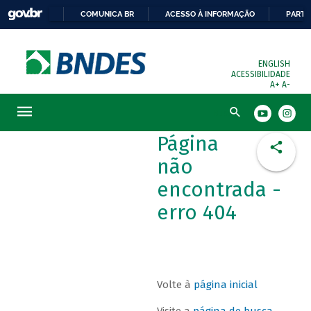
COMUNICA BR
ACESSO À INFORMAÇÃO
PARTI
ENGLISH
ACESSIBILIDADE
A+
A-
Busca
Página
não
encontrada -
erro 404
Volte à
página inicial
Visite a
página de busca