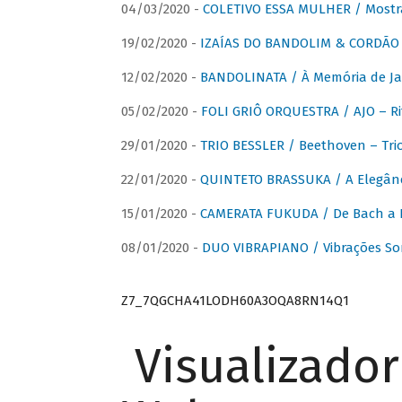
04/03/2020 -
COLETIVO ESSA MULHER / Mostr
19/02/2020 -
IZAÍAS DO BANDOLIM & CORDÃO A
12/02/2020 -
BANDOLINATA / À Memória de J
05/02/2020 -
FOLI GRIÔ ORQUESTRA / AJO – R
29/01/2020 -
TRIO BESSLER / Beethoven – Tri
22/01/2020 -
QUINTETO BRASSUKA / A Elegânc
15/01/2020 -
CAMERATA FUKUDA / De Bach a Br
08/01/2020 -
DUO VIBRAPIANO / Vibrações So
Z7_7QGCHA41LODH60A3OQA8RN14Q1
Visualizado