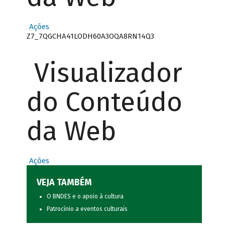
Ações
Z7_7QGCHA41LODH60A3OQA8RN14Q3
Visualizador
do Conteúdo
da Web
Ações
VEJA TAMBÉM
O BNDES e o apoio à cultura
Patrocínio a eventos culturais