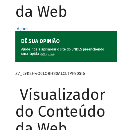
da Web
Ações
DÊ SUA OPINIÃO
Ajude-nos a aprimorar o site do BNDES preenchendo
uma rápida
pesquisa
.
Z7_L9KEH4O0LORH80ALCLTPF80SI6
Visualizador
do Conteúdo
da Web