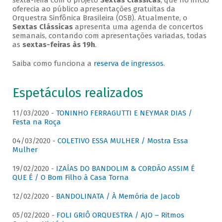
sexta-feira com o projeto
Sextas Clássicas
, que no início
oferecia ao público apresentações gratuitas da
Orquestra Sinfônica Brasileira (OSB). Atualmente, o
Sextas Clássicas
apresenta uma agenda de concertos
semanais, contando com apresentações variadas, todas
as
sextas-feiras às 19h
.
Saiba como funciona a
reserva de ingressos
.
Espetáculos realizados
11/03/2020 -
TONINHO FERRAGUTTI E NEYMAR DIAS /
Festa na Roça
04/03/2020 -
COLETIVO ESSA MULHER / Mostra Essa
Mulher
19/02/2020 -
IZAÍAS DO BANDOLIM & CORDÃO ASSIM É
QUE É / O Bom Filho à Casa Torna
12/02/2020 -
BANDOLINATA / À Memória de Jacob
05/02/2020 -
FOLI GRIÔ ORQUESTRA / AJO – Ritmos