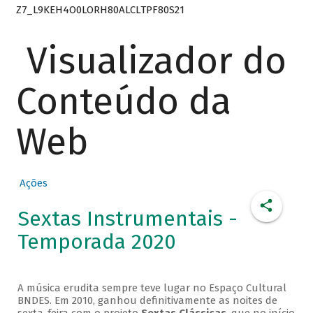
Z7_L9KEH4O0LORH80ALCLTPF80S21
Visualizador do
Conteúdo da
Web
Ações
Sextas Instrumentais -
Temporada 2020
A música erudita sempre teve lugar no Espaço Cultural
BNDES. Em 2010, ganhou definitivamente as noites de