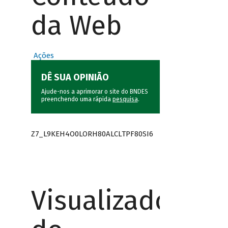
da Web
Ações
DÊ SUA OPINIÃO
Ajude-nos a aprimorar o site do BNDES
preenchendo uma rápida
pesquisa
.
Z7_L9KEH4O0LORH80ALCLTPF80SI6
Visualizador