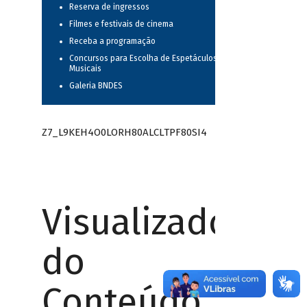
Reserva de ingressos
Filmes e festivais de cinema
Receba a programação
Concursos para Escolha de Espetáculos
Musicais
Galeria BNDES
Z7_L9KEH4O0LORH80ALCLTPF80SI4
Visualizador
do
Conteúdo