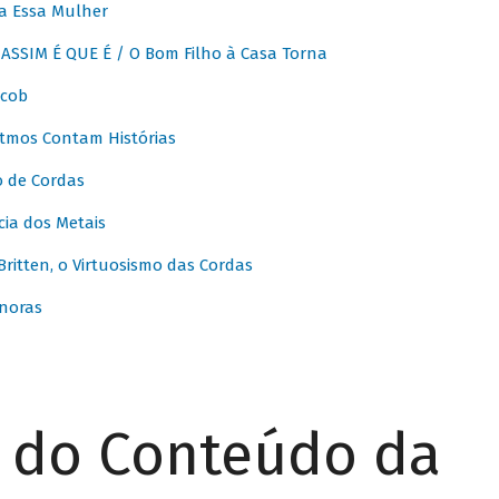
a Essa Mulher
SSIM É QUE É / O Bom Filho à Casa Torna
acob
itmos Contam Histórias
o de Cordas
ia dos Metais
itten, o Virtuosismo das Cordas
noras
r do Conteúdo da