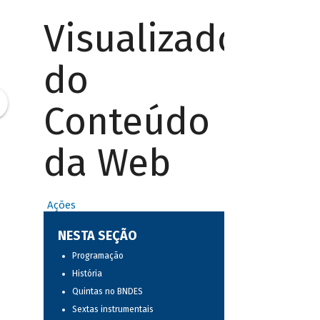
Visualizador
do
Conteúdo
da Web
Ações
NESTA SEÇÃO
Programação
História
Quintas no BNDES
Sextas instrumentais