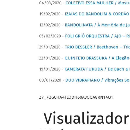
04/03/2020 -
COLETIVO ESSA MULHER / Mostr
19/02/2020 -
IZAÍAS DO BANDOLIM & CORDÃO A
12/02/2020 -
BANDOLINATA / À Memória de J
05/02/2020 -
FOLI GRIÔ ORQUESTRA / AJO – R
29/01/2020 -
TRIO BESSLER / Beethoven – Tri
22/01/2020 -
QUINTETO BRASSUKA / A Elegânc
15/01/2020 -
CAMERATA FUKUDA / De Bach a Br
08/01/2020 -
DUO VIBRAPIANO / Vibrações So
Z7_7QGCHA41LODH60A3OQA8RN14Q1
Visualizado