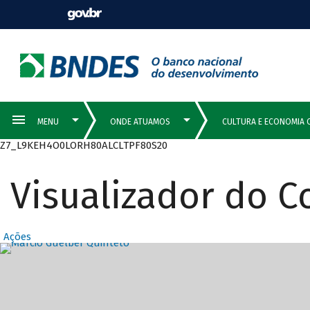
Z7_L9KEH4O0LORH80ALCLTPF80S20
Visualizador do 
Ações
Destaques Prin