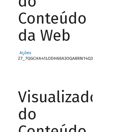
do
Conteúdo
da Web
Ações
Z7_7QGCHA41LODH60A3OQA8RN14Q3
Visualizador
do
Conteúdo