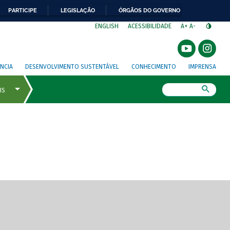
PARTICIPE
LEGISLAÇÃO
ÓRGÃOS DO GOVERNO
⁣
ENGLISH
ACESSIBILIDADE
A+
A-
NCIA
DESENVOLVIMENTO SUSTENTÁVEL
CONHECIMENTO
IMPRENSA
Busca
gem de tela