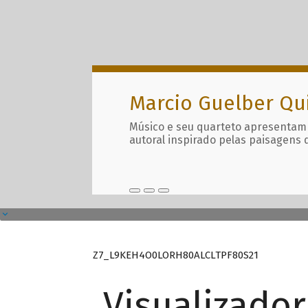
Marcio Guelber Qu
Músico e seu quarteto apresentam
autoral inspirado pelas paisagens 
Z7_L9KEH4O0LORH80ALCLTPF80S21
Visualizado