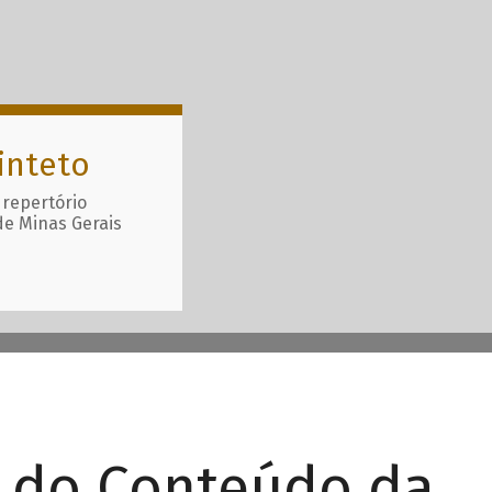
inteto
 repertório
de Minas Gerais
r do Conteúdo da