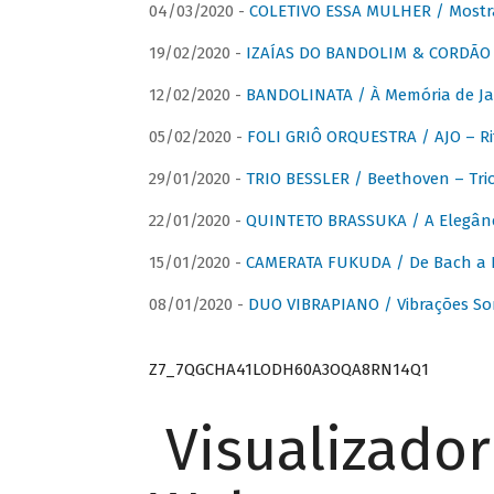
04/03/2020 -
COLETIVO ESSA MULHER / Mostr
19/02/2020 -
IZAÍAS DO BANDOLIM & CORDÃO A
12/02/2020 -
BANDOLINATA / À Memória de J
05/02/2020 -
FOLI GRIÔ ORQUESTRA / AJO – R
29/01/2020 -
TRIO BESSLER / Beethoven – Tri
22/01/2020 -
QUINTETO BRASSUKA / A Elegânc
15/01/2020 -
CAMERATA FUKUDA / De Bach a Br
08/01/2020 -
DUO VIBRAPIANO / Vibrações So
Z7_7QGCHA41LODH60A3OQA8RN14Q1
Visualizado