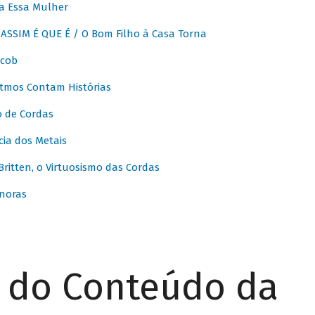
a Essa Mulher
SSIM É QUE É / O Bom Filho à Casa Torna
acob
itmos Contam Histórias
o de Cordas
ia dos Metais
itten, o Virtuosismo das Cordas
noras
r do Conteúdo da