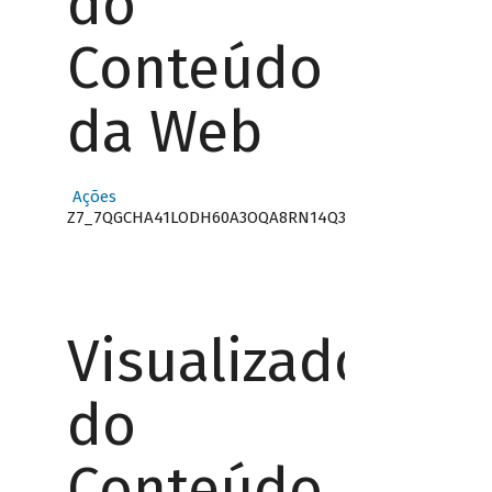
do
Conteúdo
da Web
Ações
Z7_7QGCHA41LODH60A3OQA8RN14Q3
Visualizador
do
Conteúdo