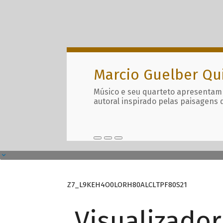
Marcio Guelber Qu
Músico e seu quarteto apresentam
autoral inspirado pelas paisagens 
Z7_L9KEH4O0LORH80ALCLTPF80S21
Visualizado