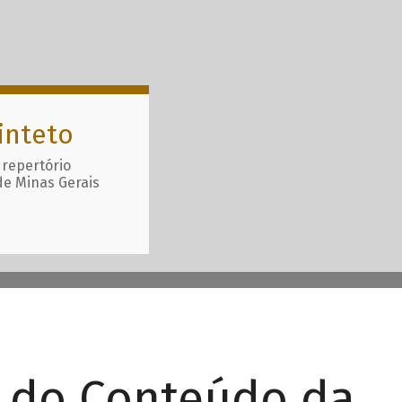
inteto
 repertório
de Minas Gerais
r do Conteúdo da