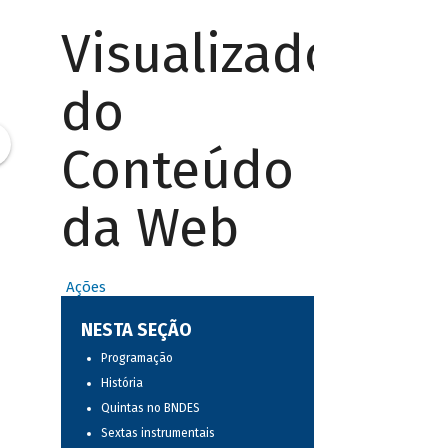
Visualizador
do
Conteúdo
da Web
Ações
NESTA SEÇÃO
Programação
História
Quintas no BNDES
Sextas instrumentais