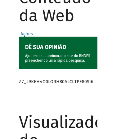
da Web
Ações
DÊ SUA OPINIÃO
Ajude-nos a aprimorar o site do BNDES
preenchendo uma rápida
pesquisa
.
Z7_L9KEH4O0LORH80ALCLTPF80SI6
Visualizador