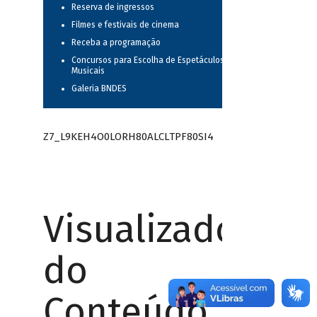
Reserva de ingressos
Filmes e festivais de cinema
Receba a programação
Concursos para Escolha de Espetáculos
Musicais
Galeria BNDES
Z7_L9KEH4O0LORH80ALCLTPF80SI4
Visualizador
do
Conteúdo