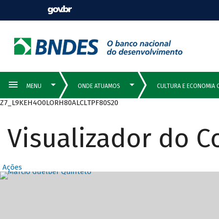
Z7_L9KEH4O0LORH80ALCLTPF80S20
Visualizador do 
Ações
Destaques Prin