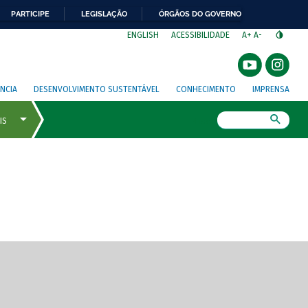
PARTICIPE
LEGISLAÇÃO
ÓRGÃOS DO GOVERNO
⁣
ENGLISH
ACESSIBILIDADE
A+
A-
NCIA
DESENVOLVIMENTO SUSTENTÁVEL
CONHECIMENTO
IMPRENSA
Busca
gem de tela