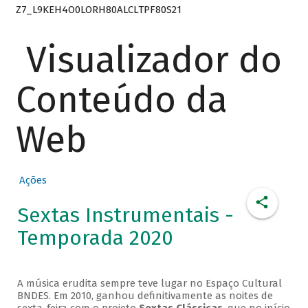
Z7_L9KEH4O0LORH80ALCLTPF80S21
Visualizador do
Conteúdo da
Web
Ações
Sextas Instrumentais -
Temporada 2020
A música erudita sempre teve lugar no Espaço Cultural
BNDES. Em 2010, ganhou definitivamente as noites de