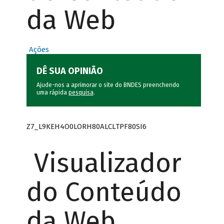
da Web
Ações
DÊ SUA OPINIÃO
Ajude-nos a aprimorar o site do BNDES preenchendo
uma rápida
pesquisa
.
Z7_L9KEH4O0LORH80ALCLTPF80SI6
Visualizador
do Conteúdo
da Web