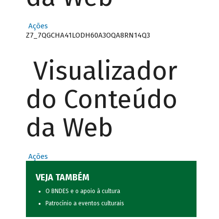
Ações
Z7_7QGCHA41LODH60A3OQA8RN14Q3
Visualizador
do Conteúdo
da Web
Ações
VEJA TAMBÉM
O BNDES e o apoio à cultura
Patrocínio a eventos culturais