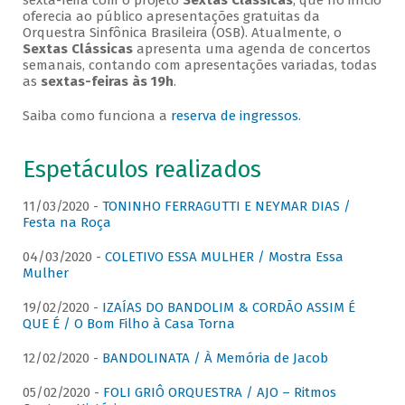
sexta-feira com o projeto
Sextas Clássicas
, que no início
oferecia ao público apresentações gratuitas da
Orquestra Sinfônica Brasileira (OSB). Atualmente, o
Sextas Clássicas
apresenta uma agenda de concertos
semanais, contando com apresentações variadas, todas
as
sextas-feiras às 19h
.
Saiba como funciona a
reserva de ingressos
.
Espetáculos realizados
11/03/2020 -
TONINHO FERRAGUTTI E NEYMAR DIAS /
Festa na Roça
04/03/2020 -
COLETIVO ESSA MULHER / Mostra Essa
Mulher
19/02/2020 -
IZAÍAS DO BANDOLIM & CORDÃO ASSIM É
QUE É / O Bom Filho à Casa Torna
12/02/2020 -
BANDOLINATA / À Memória de Jacob
05/02/2020 -
FOLI GRIÔ ORQUESTRA / AJO – Ritmos