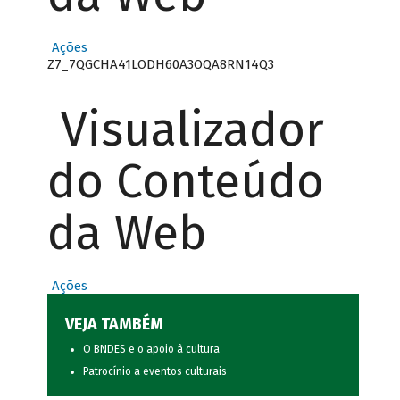
Ações
Z7_7QGCHA41LODH60A3OQA8RN14Q3
Visualizador
do Conteúdo
da Web
Ações
VEJA TAMBÉM
O BNDES e o apoio à cultura
Patrocínio a eventos culturais