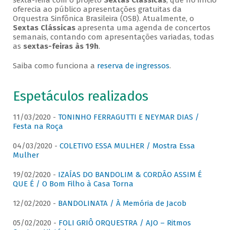
sexta-feira com o projeto
Sextas Clássicas
, que no início
oferecia ao público apresentações gratuitas da
Orquestra Sinfônica Brasileira (OSB). Atualmente, o
Sextas Clássicas
apresenta uma agenda de concertos
semanais, contando com apresentações variadas, todas
as
sextas-feiras às 19h
.
Saiba como funciona a
reserva de ingressos
.
Espetáculos realizados
11/03/2020 -
TONINHO FERRAGUTTI E NEYMAR DIAS /
Festa na Roça
04/03/2020 -
COLETIVO ESSA MULHER / Mostra Essa
Mulher
19/02/2020 -
IZAÍAS DO BANDOLIM & CORDÃO ASSIM É
QUE É / O Bom Filho à Casa Torna
12/02/2020 -
BANDOLINATA / À Memória de Jacob
05/02/2020 -
FOLI GRIÔ ORQUESTRA / AJO – Ritmos