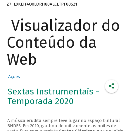
Z7_L9KEH4O0LORH80ALCLTPF80S21
Visualizador do
Conteúdo da
Web
Ações
Sextas Instrumentais -
Temporada 2020
A música erudita sempre teve lugar no Espaço Cultural
BNDES. Em 2010, ganhou definitivamente as noites de