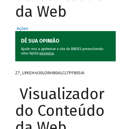
da Web
Ações
DÊ SUA OPINIÃO
Ajude-nos a aprimorar o site do BNDES preenchendo
uma rápida
pesquisa
.
Z7_L9KEH4O0LORH80ALCLTPF80SI6
Visualizador
do Conteúdo
da Web