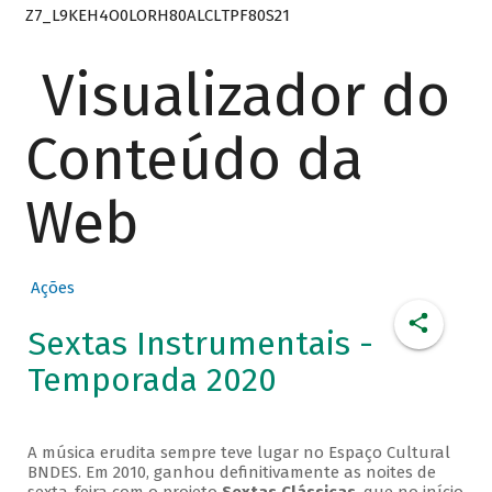
Z7_L9KEH4O0LORH80ALCLTPF80S21
Visualizador do
Conteúdo da
Web
Ações
Sextas Instrumentais -
Temporada 2020
A música erudita sempre teve lugar no Espaço Cultural
BNDES. Em 2010, ganhou definitivamente as noites de