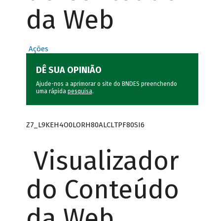
da Web
Ações
DÊ SUA OPINIÃO
Ajude-nos a aprimorar o site do BNDES preenchendo
uma rápida
pesquisa
.
Z7_L9KEH4O0LORH80ALCLTPF80SI6
Visualizador
do Conteúdo
da Web