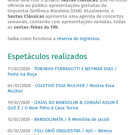
sexta-feira com o projeto
Sextas Clássicas
, que no início
oferecia ao público apresentações gratuitas da
Orquestra Sinfônica Brasileira (OSB). Atualmente, o
Sextas Clássicas
apresenta uma agenda de concertos
semanais, contando com apresentações variadas, todas
as
sextas-feiras às 19h
.
Saiba como funciona a
reserva de ingressos
.
Espetáculos realizados
11/03/2020 -
TONINHO FERRAGUTTI E NEYMAR DIAS /
Festa na Roça
04/03/2020 -
COLETIVO ESSA MULHER / Mostra Essa
Mulher
19/02/2020 -
IZAÍAS DO BANDOLIM & CORDÃO ASSIM É
QUE É / O Bom Filho à Casa Torna
12/02/2020 -
BANDOLINATA / À Memória de Jacob
05/02/2020 -
FOLI GRIÔ ORQUESTRA / AJO – Ritmos