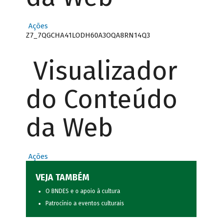
Ações
Z7_7QGCHA41LODH60A3OQA8RN14Q3
Visualizador
do Conteúdo
da Web
Ações
VEJA TAMBÉM
O BNDES e o apoio à cultura
Patrocínio a eventos culturais