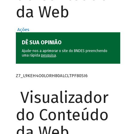
da Web
Ações
DÊ SUA OPINIÃO
Ajude-nos a aprimorar o site do BNDES preenchendo
uma rápida
pesquisa
.
Z7_L9KEH4O0LORH80ALCLTPF80SI6
Visualizador
do Conteúdo
da Web