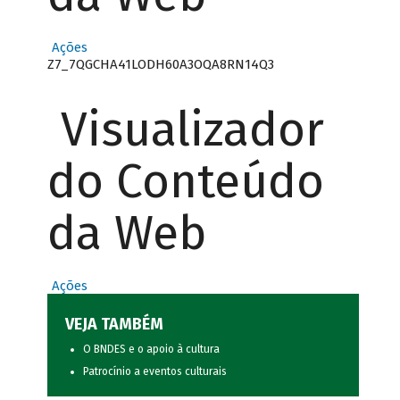
Ações
Z7_7QGCHA41LODH60A3OQA8RN14Q3
Visualizador
do Conteúdo
da Web
Ações
VEJA TAMBÉM
O BNDES e o apoio à cultura
Patrocínio a eventos culturais