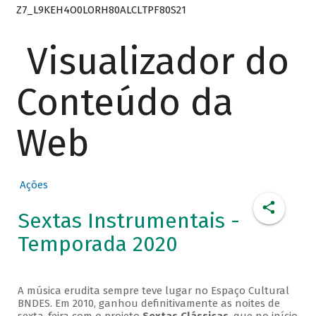
Z7_L9KEH4O0LORH80ALCLTPF80S21
Visualizador do
Conteúdo da
Web
Ações
Sextas Instrumentais -
Temporada 2020
A música erudita sempre teve lugar no Espaço Cultural
BNDES. Em 2010, ganhou definitivamente as noites de