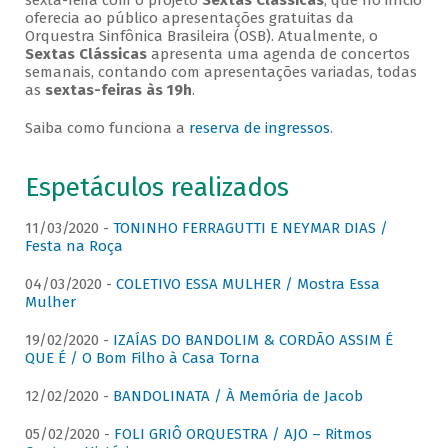
sexta-feira com o projeto
Sextas Clássicas
, que no início
oferecia ao público apresentações gratuitas da
Orquestra Sinfônica Brasileira (OSB). Atualmente, o
Sextas Clássicas
apresenta uma agenda de concertos
semanais, contando com apresentações variadas, todas
as
sextas-feiras às 19h
.
Saiba como funciona a
reserva de ingressos
.
Espetáculos realizados
11/03/2020 -
TONINHO FERRAGUTTI E NEYMAR DIAS /
Festa na Roça
04/03/2020 -
COLETIVO ESSA MULHER / Mostra Essa
Mulher
19/02/2020 -
IZAÍAS DO BANDOLIM & CORDÃO ASSIM É
QUE É / O Bom Filho à Casa Torna
12/02/2020 -
BANDOLINATA / À Memória de Jacob
05/02/2020 -
FOLI GRIÔ ORQUESTRA / AJO – Ritmos