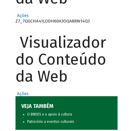
Ações
Z7_7QGCHA41LODH60A3OQA8RN14Q3
Visualizador
do Conteúdo
da Web
Ações
VEJA TAMBÉM
O BNDES e o apoio à cultura
Patrocínio a eventos culturais