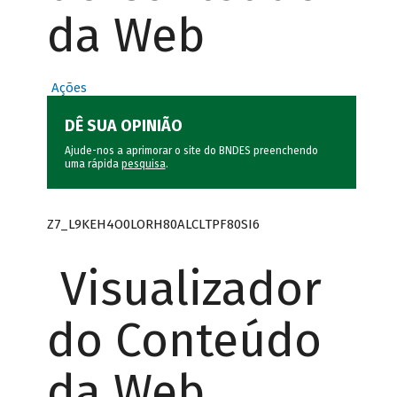
da Web
Ações
DÊ SUA OPINIÃO
Ajude-nos a aprimorar o site do BNDES preenchendo
uma rápida
pesquisa
.
Z7_L9KEH4O0LORH80ALCLTPF80SI6
Visualizador
do Conteúdo
da Web