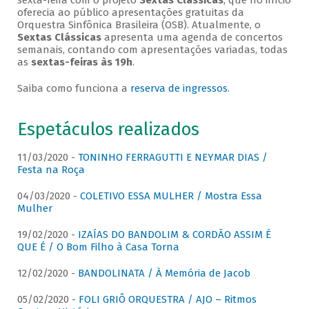
sexta-feira com o projeto
Sextas Clássicas
, que no início
oferecia ao público apresentações gratuitas da
Orquestra Sinfônica Brasileira (OSB). Atualmente, o
Sextas Clássicas
apresenta uma agenda de concertos
semanais, contando com apresentações variadas, todas
as
sextas-feiras às 19h
.
Saiba como funciona a
reserva de ingressos
.
Espetáculos realizados
11/03/2020 -
TONINHO FERRAGUTTI E NEYMAR DIAS /
Festa na Roça
04/03/2020 -
COLETIVO ESSA MULHER / Mostra Essa
Mulher
19/02/2020 -
IZAÍAS DO BANDOLIM & CORDÃO ASSIM É
QUE É / O Bom Filho à Casa Torna
12/02/2020 -
BANDOLINATA / À Memória de Jacob
05/02/2020 -
FOLI GRIÔ ORQUESTRA / AJO – Ritmos