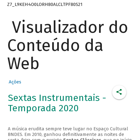
Z7_L9KEH4O0LORH80ALCLTPF80S21
Visualizador do
Conteúdo da
Web
Ações
Sextas Instrumentais -
Temporada 2020
A música erudita sempre teve lugar no Espaço Cultural
BNDES. Em 2010, ganhou definitivamente as noites de