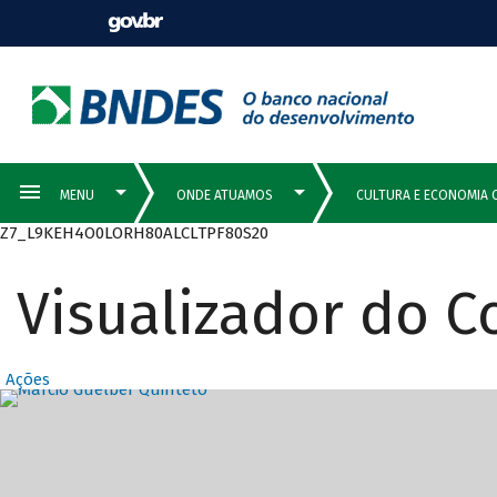
Z7_L9KEH4O0LORH80ALCLTPF80S20
Visualizador do 
Ações
Destaques Prin