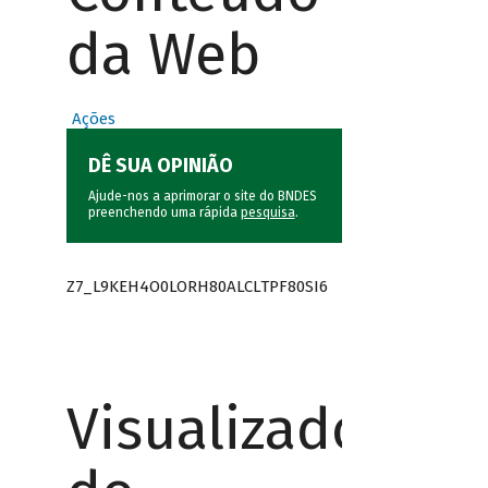
da Web
Ações
DÊ SUA OPINIÃO
Ajude-nos a aprimorar o site do BNDES
preenchendo uma rápida
pesquisa
.
Z7_L9KEH4O0LORH80ALCLTPF80SI6
Visualizador