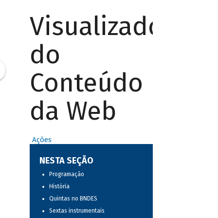
Visualizador
do
Conteúdo
da Web
Ações
NESTA SEÇÃO
Programação
História
Quintas no BNDES
Sextas instrumentais