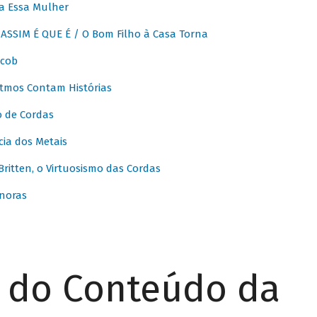
a Essa Mulher
SSIM É QUE É / O Bom Filho à Casa Torna
acob
itmos Contam Histórias
o de Cordas
ia dos Metais
itten, o Virtuosismo das Cordas
noras
r do Conteúdo da