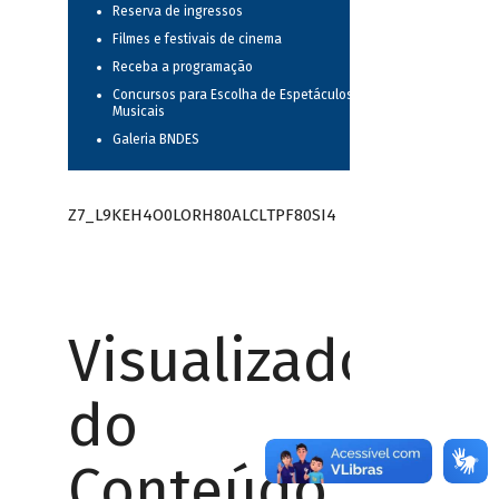
Reserva de ingressos
Filmes e festivais de cinema
Receba a programação
Concursos para Escolha de Espetáculos
Musicais
Galeria BNDES
Z7_L9KEH4O0LORH80ALCLTPF80SI4
Visualizador
do
Conteúdo