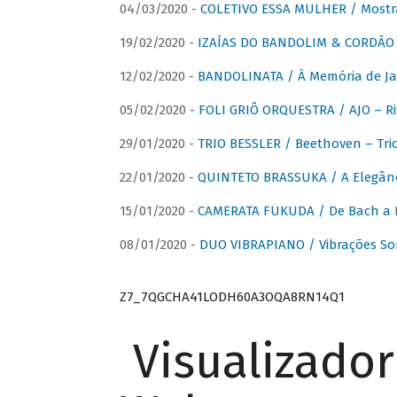
04/03/2020 -
COLETIVO ESSA MULHER / Mostr
19/02/2020 -
IZAÍAS DO BANDOLIM & CORDÃO A
12/02/2020 -
BANDOLINATA / À Memória de J
05/02/2020 -
FOLI GRIÔ ORQUESTRA / AJO – R
29/01/2020 -
TRIO BESSLER / Beethoven – Tri
22/01/2020 -
QUINTETO BRASSUKA / A Elegânc
15/01/2020 -
CAMERATA FUKUDA / De Bach a Br
08/01/2020 -
DUO VIBRAPIANO / Vibrações So
Z7_7QGCHA41LODH60A3OQA8RN14Q1
Visualizado