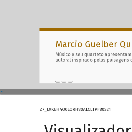
Marcio Guelber Qu
Músico e seu quarteto apresentam
autoral inspirado pelas paisagens 
Z7_L9KEH4O0LORH80ALCLTPF80S21
Visualizado