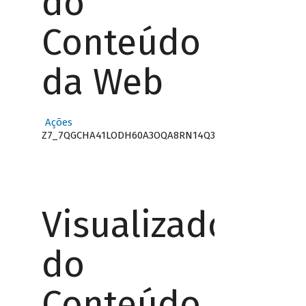
do
Conteúdo
da Web
Ações
Z7_7QGCHA41LODH60A3OQA8RN14Q3
Visualizador
do
Conteúdo