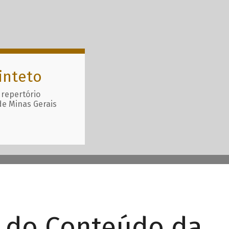
inteto
 repertório
de Minas Gerais
r do Conteúdo da