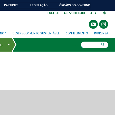
PARTICIPE
LEGISLAÇÃO
ÓRGÃOS DO GOVERNO
⁣
ENGLISH
ACESSIBILIDADE
A+
A-
NCIA
DESENVOLVIMENTO SUSTENTÁVEL
CONHECIMENTO
IMPRENSA
Busca
gem de tela