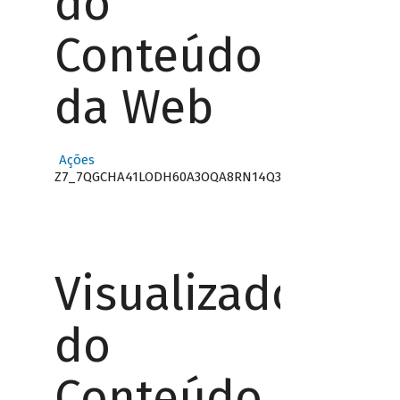
do
Conteúdo
da Web
Ações
Z7_7QGCHA41LODH60A3OQA8RN14Q3
Visualizador
do
Conteúdo