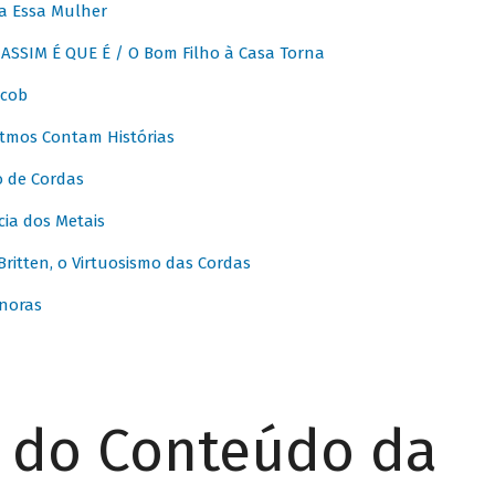
a Essa Mulher
SSIM É QUE É / O Bom Filho à Casa Torna
acob
itmos Contam Histórias
o de Cordas
ia dos Metais
itten, o Virtuosismo das Cordas
noras
r do Conteúdo da