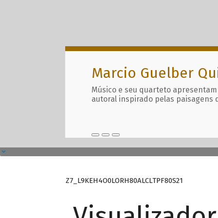
Marcio Guelber Qu
Músico e seu quarteto apresentam
autoral inspirado pelas paisagens 
Z7_L9KEH4O0LORH80ALCLTPF80S21
Visualizado