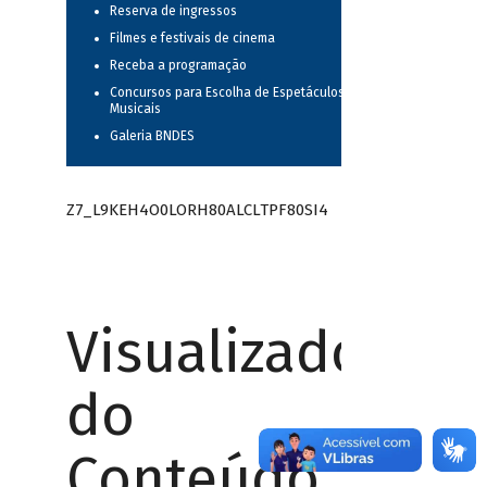
Reserva de ingressos
Filmes e festivais de cinema
Receba a programação
Concursos para Escolha de Espetáculos
Musicais
Galeria BNDES
Z7_L9KEH4O0LORH80ALCLTPF80SI4
Visualizador
do
Conteúdo