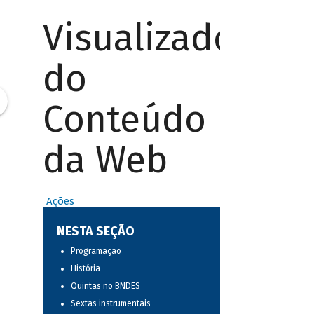
Visualizador
do
Conteúdo
da Web
Ações
NESTA SEÇÃO
Programação
História
Quintas no BNDES
Sextas instrumentais