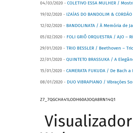
04/03/2020 -
COLETIVO ESSA MULHER / Mostr
19/02/2020 -
IZAÍAS DO BANDOLIM & CORDÃO A
12/02/2020 -
BANDOLINATA / À Memória de J
05/02/2020 -
FOLI GRIÔ ORQUESTRA / AJO – R
29/01/2020 -
TRIO BESSLER / Beethoven – Tri
22/01/2020 -
QUINTETO BRASSUKA / A Elegânc
15/01/2020 -
CAMERATA FUKUDA / De Bach a Br
08/01/2020 -
DUO VIBRAPIANO / Vibrações So
Z7_7QGCHA41LODH60A3OQA8RN14Q1
Visualizado