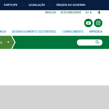
PARTICIPE
LEGISLAÇÃO
ÓRGÃOS DO GOVERNO
⁣
ENGLISH
ACESSIBILIDADE
A+
A-
NCIA
DESENVOLVIMENTO SUSTENTÁVEL
CONHECIMENTO
IMPRENSA
Busca
gem de tela