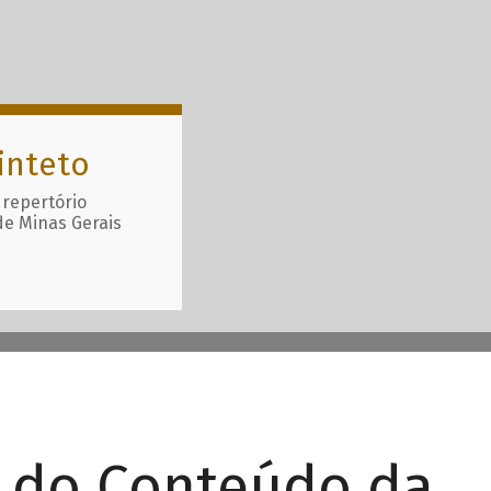
inteto
 repertório
de Minas Gerais
r do Conteúdo da