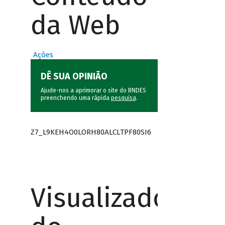
da Web
Ações
DÊ SUA OPINIÃO
Ajude-nos a aprimorar o site do BNDES
preenchendo uma rápida
pesquisa
.
Z7_L9KEH4O0LORH80ALCLTPF80SI6
Visualizador