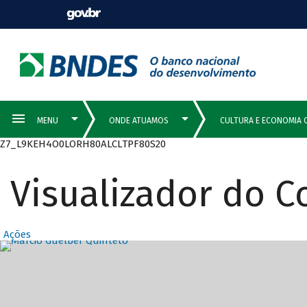
Z7_L9KEH4O0LORH80ALCLTPF80S20
Visualizador do 
Ações
Destaques Prin