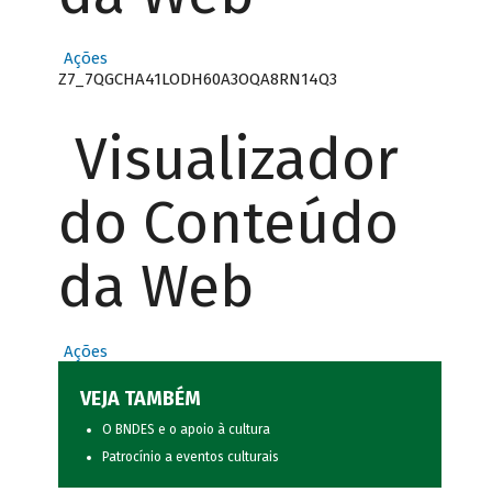
Ações
Z7_7QGCHA41LODH60A3OQA8RN14Q3
Visualizador
do Conteúdo
da Web
Ações
VEJA TAMBÉM
O BNDES e o apoio à cultura
Patrocínio a eventos culturais