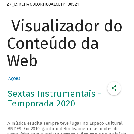
Z7_L9KEH4O0LORH80ALCLTPF80S21
Visualizador do
Conteúdo da
Web
Ações
Sextas Instrumentais -
Temporada 2020
A música erudita sempre teve lugar no Espaço Cultural
BNDES. Em 2010, ganhou definitivamente as noites de