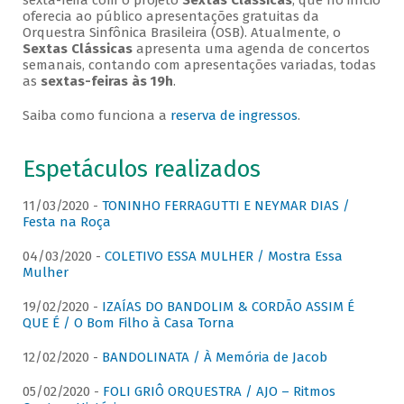
sexta-feira com o projeto
Sextas Clássicas
, que no início
oferecia ao público apresentações gratuitas da
Orquestra Sinfônica Brasileira (OSB). Atualmente, o
Sextas Clássicas
apresenta uma agenda de concertos
semanais, contando com apresentações variadas, todas
as
sextas-feiras às 19h
.
Saiba como funciona a
reserva de ingressos
.
Espetáculos realizados
11/03/2020 -
TONINHO FERRAGUTTI E NEYMAR DIAS /
Festa na Roça
04/03/2020 -
COLETIVO ESSA MULHER / Mostra Essa
Mulher
19/02/2020 -
IZAÍAS DO BANDOLIM & CORDÃO ASSIM É
QUE É / O Bom Filho à Casa Torna
12/02/2020 -
BANDOLINATA / À Memória de Jacob
05/02/2020 -
FOLI GRIÔ ORQUESTRA / AJO – Ritmos