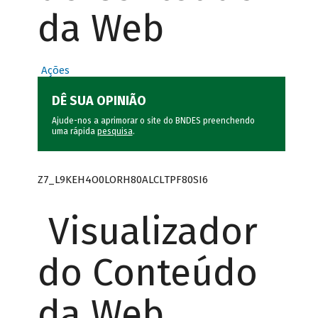
da Web
Ações
DÊ SUA OPINIÃO
Ajude-nos a aprimorar o site do BNDES preenchendo
uma rápida
pesquisa
.
Z7_L9KEH4O0LORH80ALCLTPF80SI6
Visualizador
do Conteúdo
da Web