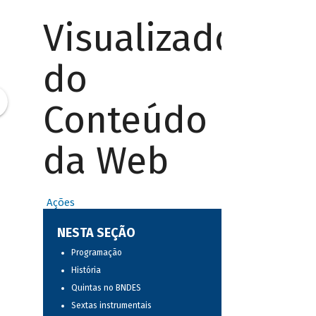
Visualizador
do
Conteúdo
da Web
Ações
NESTA SEÇÃO
Programação
História
Quintas no BNDES
Sextas instrumentais