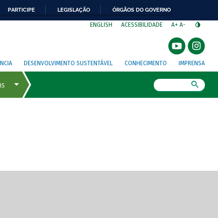
PARTICIPE
LEGISLAÇÃO
ÓRGÃOS DO GOVERNO
⁣
ENGLISH
ACESSIBILIDADE
A+
A-
NCIA
DESENVOLVIMENTO SUSTENTÁVEL
CONHECIMENTO
IMPRENSA
Busca
gem de tela