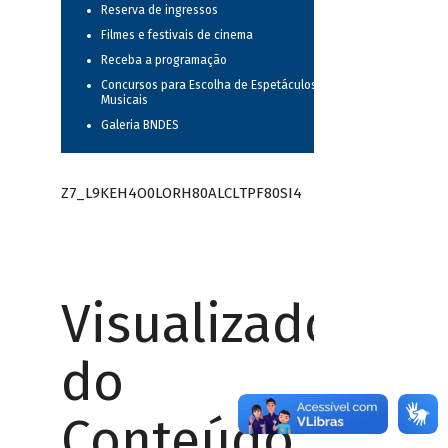
Reserva de ingressos
Filmes e festivais de cinema
Receba a programação
Concursos para Escolha de Espetáculos
Musicais
Galeria BNDES
Z7_L9KEH4O0LORH80ALCLTPF80SI4
Visualizador
do
Conteúdo