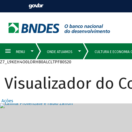
Z7_L9KEH4O0LORH80ALCLTPF80S20
Visualizador do 
Ações
Destaques Prin