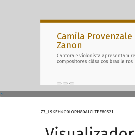
Camila Provenzale 
Zanon
Cantora e violonista apresentam r
compositores clássicos brasileiros
Z7_L9KEH4O0LORH80ALCLTPF80S21
Visualizado