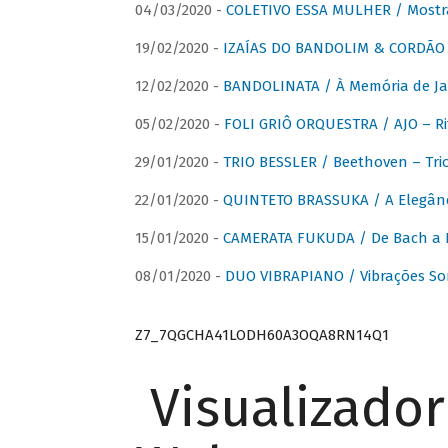
04/03/2020 -
COLETIVO ESSA MULHER / Mostr
19/02/2020 -
IZAÍAS DO BANDOLIM & CORDÃO A
12/02/2020 -
BANDOLINATA / À Memória de J
05/02/2020 -
FOLI GRIÔ ORQUESTRA / AJO – R
29/01/2020 -
TRIO BESSLER / Beethoven – Tri
22/01/2020 -
QUINTETO BRASSUKA / A Elegânc
15/01/2020 -
CAMERATA FUKUDA / De Bach a Br
08/01/2020 -
DUO VIBRAPIANO / Vibrações So
Z7_7QGCHA41LODH60A3OQA8RN14Q1
Visualizado