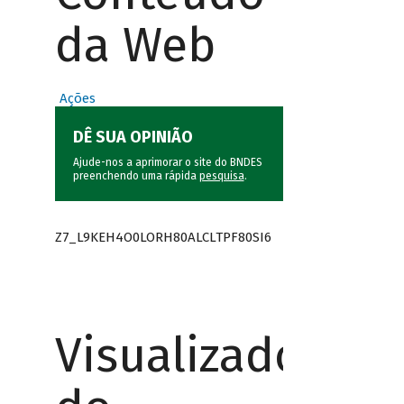
da Web
Ações
DÊ SUA OPINIÃO
Ajude-nos a aprimorar o site do BNDES
preenchendo uma rápida
pesquisa
.
Z7_L9KEH4O0LORH80ALCLTPF80SI6
Visualizador