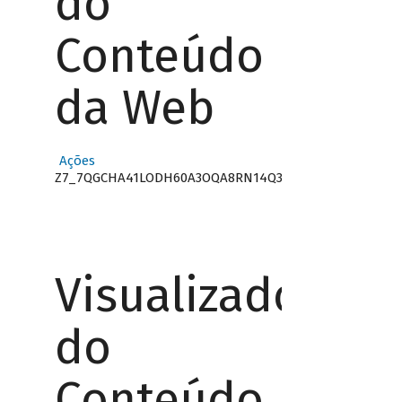
do
Conteúdo
da Web
Ações
Z7_7QGCHA41LODH60A3OQA8RN14Q3
Visualizador
do
Conteúdo