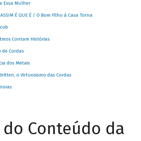
a Essa Mulher
SSIM É QUE É / O Bom Filho à Casa Torna
acob
itmos Contam Histórias
o de Cordas
ia dos Metais
itten, o Virtuosismo das Cordas
noras
r do Conteúdo da