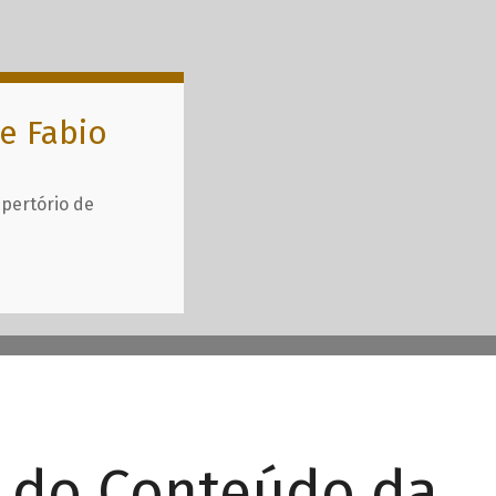
e Fabio
epertório de
r do Conteúdo da