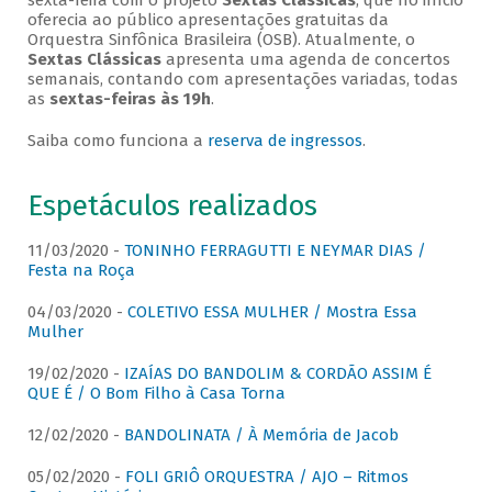
sexta-feira com o projeto
Sextas Clássicas
, que no início
oferecia ao público apresentações gratuitas da
Orquestra Sinfônica Brasileira (OSB). Atualmente, o
Sextas Clássicas
apresenta uma agenda de concertos
semanais, contando com apresentações variadas, todas
as
sextas-feiras às 19h
.
Saiba como funciona a
reserva de ingressos
.
Espetáculos realizados
11/03/2020 -
TONINHO FERRAGUTTI E NEYMAR DIAS /
Festa na Roça
04/03/2020 -
COLETIVO ESSA MULHER / Mostra Essa
Mulher
19/02/2020 -
IZAÍAS DO BANDOLIM & CORDÃO ASSIM É
QUE É / O Bom Filho à Casa Torna
12/02/2020 -
BANDOLINATA / À Memória de Jacob
05/02/2020 -
FOLI GRIÔ ORQUESTRA / AJO – Ritmos