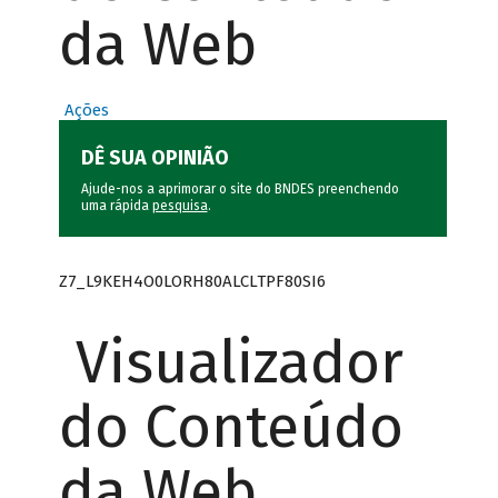
da Web
Ações
DÊ SUA OPINIÃO
Ajude-nos a aprimorar o site do BNDES preenchendo
uma rápida
pesquisa
.
Z7_L9KEH4O0LORH80ALCLTPF80SI6
Visualizador
do Conteúdo
da Web