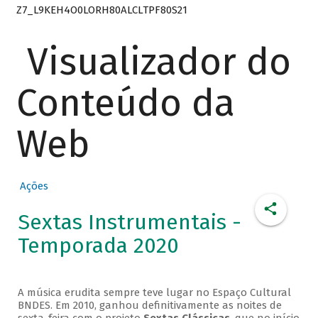
Z7_L9KEH4O0LORH80ALCLTPF80S21
Visualizador do
Conteúdo da
Web
Ações
Sextas Instrumentais -
Temporada 2020
A música erudita sempre teve lugar no Espaço Cultural
BNDES. Em 2010, ganhou definitivamente as noites de