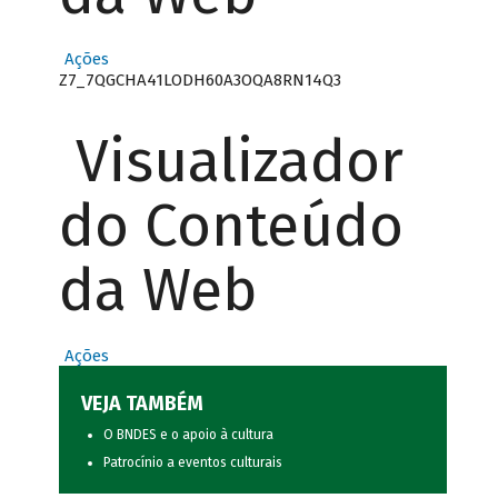
Ações
Z7_7QGCHA41LODH60A3OQA8RN14Q3
Visualizador
do Conteúdo
da Web
Ações
VEJA TAMBÉM
O BNDES e o apoio à cultura
Patrocínio a eventos culturais