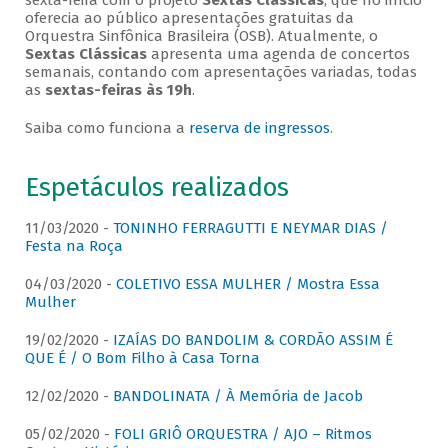
sexta-feira com o projeto
Sextas Clássicas
, que no início
oferecia ao público apresentações gratuitas da
Orquestra Sinfônica Brasileira (OSB). Atualmente, o
Sextas Clássicas
apresenta uma agenda de concertos
semanais, contando com apresentações variadas, todas
as
sextas-feiras às 19h
.
Saiba como funciona a
reserva de ingressos
.
Espetáculos realizados
11/03/2020 -
TONINHO FERRAGUTTI E NEYMAR DIAS /
Festa na Roça
04/03/2020 -
COLETIVO ESSA MULHER / Mostra Essa
Mulher
19/02/2020 -
IZAÍAS DO BANDOLIM & CORDÃO ASSIM É
QUE É / O Bom Filho à Casa Torna
12/02/2020 -
BANDOLINATA / À Memória de Jacob
05/02/2020 -
FOLI GRIÔ ORQUESTRA / AJO – Ritmos