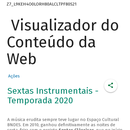
Z7_L9KEH4O0LORH80ALCLTPF80S21
Visualizador do
Conteúdo da
Web
Ações
Sextas Instrumentais -
Temporada 2020
A música erudita sempre teve lugar no Espaço Cultural
BNDES. Em 2010, ganhou definitivamente as noites de