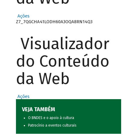
Ações
Z7_7QGCHA41LODH60A3OQA8RN14Q3
Visualizador
do Conteúdo
da Web
Ações
VEJA TAMBÉM
O BNDES e o apoio à cultura
Patrocínio a eventos culturais