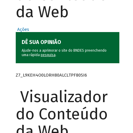
da Web
Ações
DÊ SUA OPINIÃO
Ajude-nos a aprimorar o site do BNDES preenchendo
uma rápida
pesquisa
.
Z7_L9KEH4O0LORH80ALCLTPF80SI6
Visualizador
do Conteúdo
da Web