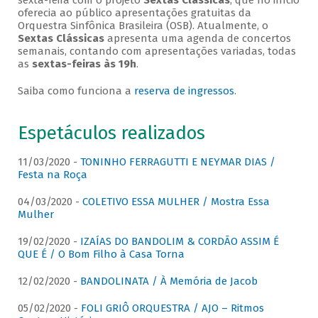
sexta-feira com o projeto
Sextas Clássicas
, que no início
oferecia ao público apresentações gratuitas da
Orquestra Sinfônica Brasileira (OSB). Atualmente, o
Sextas Clássicas
apresenta uma agenda de concertos
semanais, contando com apresentações variadas, todas
as
sextas-feiras às 19h
.
Saiba como funciona a
reserva de ingressos
.
Espetáculos realizados
11/03/2020 -
TONINHO FERRAGUTTI E NEYMAR DIAS /
Festa na Roça
04/03/2020 -
COLETIVO ESSA MULHER / Mostra Essa
Mulher
19/02/2020 -
IZAÍAS DO BANDOLIM & CORDÃO ASSIM É
QUE É / O Bom Filho à Casa Torna
12/02/2020 -
BANDOLINATA / À Memória de Jacob
05/02/2020 -
FOLI GRIÔ ORQUESTRA / AJO – Ritmos