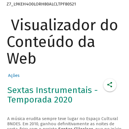
Z7_L9KEH4O0LORH80ALCLTPF80S21
Visualizador do
Conteúdo da
Web
Ações
Sextas Instrumentais -
Temporada 2020
A música erudita sempre teve lugar no Espaço Cultural
BNDES. Em 2010, ganhou definitivamente as noites de