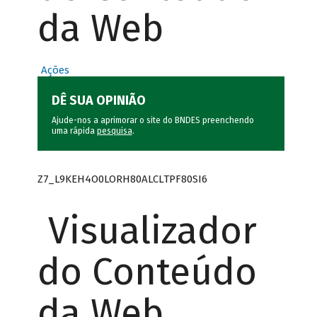
da Web
Ações
DÊ SUA OPINIÃO
Ajude-nos a aprimorar o site do BNDES preenchendo
uma rápida
pesquisa
.
Z7_L9KEH4O0LORH80ALCLTPF80SI6
Visualizador
do Conteúdo
da Web