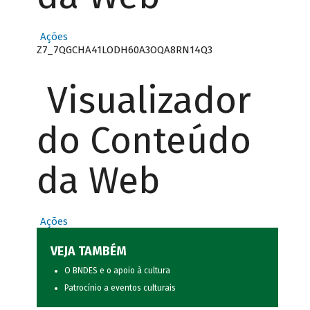
Ações
Z7_7QGCHA41LODH60A3OQA8RN14Q3
Visualizador
do Conteúdo
da Web
Ações
VEJA TAMBÉM
O BNDES e o apoio à cultura
Patrocínio a eventos culturais