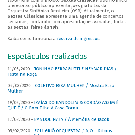
sexta-feira com o projeto
Sextas Clássicas
, que no início
oferecia ao público apresentações gratuitas da
Orquestra Sinfônica Brasileira (OSB). Atualmente, o
Sextas Clássicas
apresenta uma agenda de concertos
semanais, contando com apresentações variadas, todas
as
sextas-feiras às 19h
.
Saiba como funciona a
reserva de ingressos
.
Espetáculos realizados
11/03/2020 -
TONINHO FERRAGUTTI E NEYMAR DIAS /
Festa na Roça
04/03/2020 -
COLETIVO ESSA MULHER / Mostra Essa
Mulher
19/02/2020 -
IZAÍAS DO BANDOLIM & CORDÃO ASSIM É
QUE É / O Bom Filho à Casa Torna
12/02/2020 -
BANDOLINATA / À Memória de Jacob
05/02/2020 -
FOLI GRIÔ ORQUESTRA / AJO – Ritmos