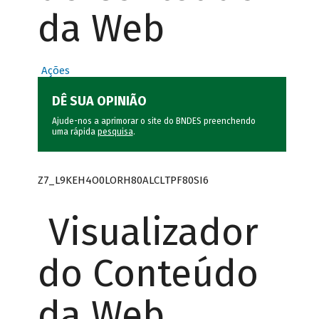
da Web
Ações
DÊ SUA OPINIÃO
Ajude-nos a aprimorar o site do BNDES preenchendo
uma rápida
pesquisa
.
Z7_L9KEH4O0LORH80ALCLTPF80SI6
Visualizador
do Conteúdo
da Web