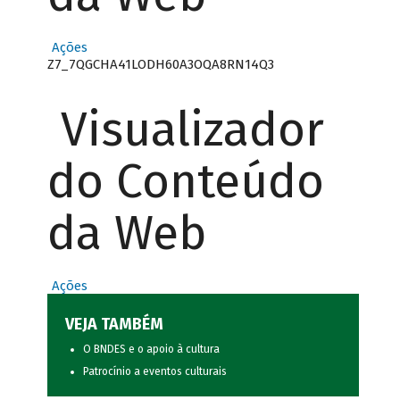
Ações
Z7_7QGCHA41LODH60A3OQA8RN14Q3
Visualizador
do Conteúdo
da Web
Ações
VEJA TAMBÉM
O BNDES e o apoio à cultura
Patrocínio a eventos culturais