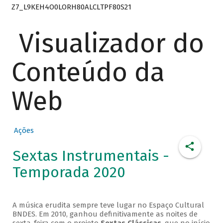
Z7_L9KEH4O0LORH80ALCLTPF80S21
Visualizador do
Conteúdo da
Web
Ações
Sextas Instrumentais -
Temporada 2020
A música erudita sempre teve lugar no Espaço Cultural
BNDES. Em 2010, ganhou definitivamente as noites de